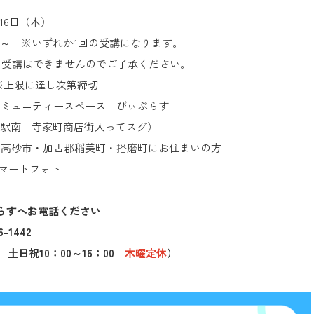
16日（木）
 ※いずれか1回の受講になります。
はできませんのでご了承ください。
※上限に達し次第締切
Nコミュニティースペース びぃぷらす
 寺家町商店街入ってスグ）
・高砂市・加古郡稲美町・播磨町にお住まいの方
スマートフォト
ぷらすへお電話ください
-1442
0 土日祝10：00～16：00
木曜定休
）