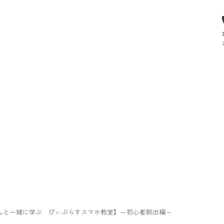
真紀さんと一緒に学ぶ びぃぷらすスマホ教室】～初心者脱出編～