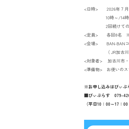
<日時> 2026年７月
10時～/14時～
2回続けての受講
<定員> 各回8名 
<会場> BAN-BA
（ JR加古川駅南
<対象者> 加古川市
<準備物> お使いの
※お申し込みはびぃ
■びぃぷらす 079-426
（平日10：00～17：0