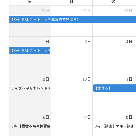
日
月
火
26日
27日
28日
【BAN-BANフォトコン写真展投票開催日】
2日
3日
4日
【BAN-BANフォトコン写真展投票開催日】
9日
10日
11日
10時
びぃぷらすハンドメイド教室
【盆休み】
16日
17日
18日
13時
【昼呑み時々練習会】水田様
10時
【講座】マネー講座