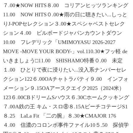
７.00★NOW HITS８.00 コリアンヒッツランキング
11.00 NOW HITS０.00★雨の日に聴きたい...しっと
りJ-POPセレクション３.00★スペシャベストセレク
ション４.00 ビルボードジャパンカウントダウン
10.00 フレデリック「UMIMOYASU 2026-2027
MOVE -MOVE YOUR BODY-」vol.110.30★フッ軽 de
いきましょう□11.00 SHISHAMO特番０.00 未定
１.00 ひとりで夜に浸りたい...没入系ナンバーセレ
クション122６.00OAチャトラパティ９.00 インフォ
メーション９.15OAアースクエイク2025（2024米）
123６.00CBドリームSハウス６.30Cホームクッキング
７.00A鉄の王 キム・スロ⑧８.15AビーチコテージS1
８.25 LaLa Fit 「二の腕」８.30★CMAJOR 176
４.00 信濃のコロンボ事件ファイル10５.50 探偵学