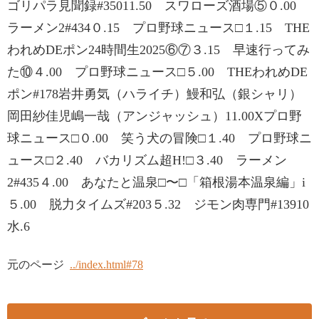
ゴリパラ見聞録#35011.50 スワローズ酒場⑤０.00
ラーメン2#434０.15 プロ野球ニュース□１.15 THE
われめDEポン24時間生2025⑥⑦３.15 早速行ってみ
た⑩４.00 プロ野球ニュース□５.00 THEわれめDE
ポン#178岩井勇気（ハライチ）鰻和弘（銀シャリ）
岡田紗佳児嶋一哉（アンジャッシュ）11.00Xプロ野
球ニュース□０.00 笑う犬の冒険□１.40 プロ野球ニ
ュース□２.40 バカリズム超H!□３.40 ラーメン
2#435４.00 あなたと温泉□〜□「箱根湯本温泉編」i
５.00 脱力タイムズ#203５.32 ジモン肉専門#13910
水.6
元のページ
../index.html#78