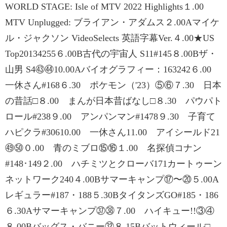
WORLD STAGE: Isle of MTV 2022 Highlights１.00
MTV Unplugged: ブライアン・アダムス２.00Aマイケ
ル・ジャクソン VideoSelects 英語字幕Ver.４.00★US
Top20134255６.00B古代の宇宙人 S11#145８.00Bザ・
山男 S4㊸㊹10.00Aバイオグラフィー：163242６.00
一休さん#168６.30 ポケモン（'23）⑤⑥７.30 日本
の昔話□８.00 まんが日本昔ばなし□８.30 パウパト
ロール#238９.00 アンパンマン#1478９.30 子育て
ハピクラ#30610.00 一休さん11.00 アイシールド21
㊾㊿０.00 青のミブロ⑮⑯１.00 名探偵コナン
#148･149２.00 ハチミツとクローバ171カートゥーン
ネットワーク240４.00Bサマーキャンプ⑰〜⑳５.00A
レギュラー#187・188５.30BタイタンズGO#185・186
６.30Aサマーキャンプ㊲㊳７.00 ハイキュー!!③④
８.00Bバッグス・バニー㉜８.15Bバットウィール□