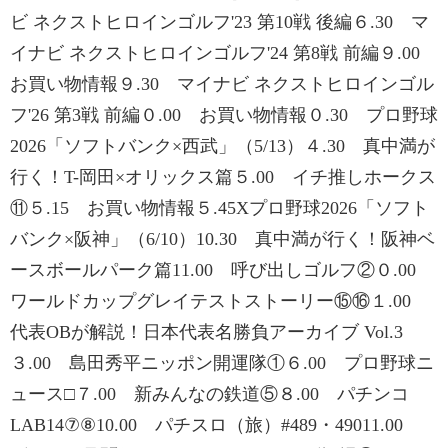
ビ ネクストヒロインゴルフ'23 第10戦 後編６.30 マ
イナビ ネクストヒロインゴルフ'24 第8戦 前編９.00
お買い物情報９.30 マイナビ ネクストヒロインゴル
フ'26 第3戦 前編０.00 お買い物情報０.30 プロ野球
2026「ソフトバンク×西武」（5/13）４.30 真中満が
行く！T-岡田×オリックス篇５.00 イチ推しホークス
⑪５.15 お買い物情報５.45Xプロ野球2026「ソフト
バンク×阪神」（6/10）10.30 真中満が行く！阪神ベ
ースボールパーク篇11.00 呼び出しゴルフ②０.00
ワールドカップグレイテストストーリー⑮⑯１.00
代表OBが解説！日本代表名勝負アーカイブ Vol.3
３.00 島田秀平ニッポン開運隊①６.00 プロ野球ニ
ュース□７.00 新みんなの鉄道⑤８.00 パチンコ
LAB14⑦⑧10.00 パチスロ（旅）#489・49011.00