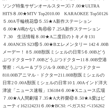
ソング特集サザンオールスターズi７.00★ULTRA
HITS８.00★MTV Top2010.00 KARAOKEE Top50126
５.00A千輪桃花⑬５.55★A新作ステーション
６.00★A鳴かない鳥㊺㊻７.25A新作ステーション
７.30 生活情報８.00★A二度目のトキメキ131
４.00ANCIS S23⑯５.00★Bエレメンタリー 142４.00B
メーデー！ 8５.00B獣医ミシェルの日常5６.00Bどう
ぶつドクター9７.00Bどうぶつドクター11８.00B空港
警察：ペルー＆ブラジル９.00Bどうぶつドクター
810.00Bアニマル・ドクター211.00B獣医ミシェルの
日常2０.00A獣医ミシェルの日常10１.00Aインド洋大
津波「ニュース速報」136184６.00★Xニュース広場
７.00★A人間劇場７.35★A大祚榮㊷８.50★A愛はビ
ューティ162124231６.00★BCSI: ベガスS2 ベ156262