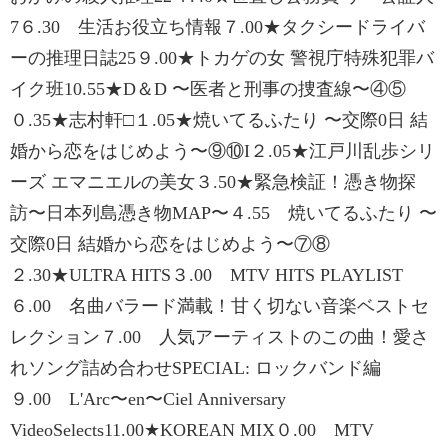
7６.30 生活お役立ち情報７.00★タクシードライバ
ーの推理日誌25９.00★トカゲの女 警視庁特殊犯罪バ
イク班10.55★D＆D 〜医者と刑事の捜査線〜④⑤
０.35★志村軒□１.05★焼いてるふたり 〜交際0日 結
婚から恋をはじめよう〜⑨⑩I２.05★江戸川乱歩シリ
ーズ エマニエルの美女３.50★緊急検証！憑き物探
訪〜日本列島憑き物MAP〜４.55 焼いてるふたり 〜
交際0日 結婚から恋をはじめよう〜⑦⑧
２.30★ULTRA HITS３.00 MTV HITS PLAYLIST
６.00 名曲バラード満載！甘く切ない音楽ベストセ
レクション７.00 人気アーティストのこの曲！愛さ
れソング詰め合わせSPECIAL: ロックバンド編
９.00 L'Arc〜en〜Ciel Anniversary
VideoSelects11.00★KOREAN MIX０.00 MTV