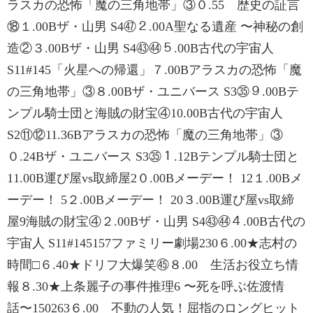
ラスカの恐怖「魔の三角地帯」③０.55 歴史の証言
⑱１.00Bザ・山男 S4㊼２.00A聖なる遺産 〜神秘の創
造②３.00Bザ・山男 S4㊸㊹５.00B古代の宇宙人
S11#145「火星への帰還」７.00Bアラスカの恐怖「魔
の三角地帯」③８.00Bザ・ユニバース S3㉟９.00Bテ
ンプル騎士団と海賊の財宝④10.00B古代の宇宙人
S2⑪⑫11.36Bアラスカの恐怖「魔の三角地帯」③
０.24Bザ・ユニバース S3㉟１.12Bテンプル騎士団と
11.00B運び屋vs取締屋2０.00Bメーデー！ 12１.00Bメ
ーデー！ 5２.00Bメーデー！ 20３.00B運び屋vs取締
屋9海賊の財宝④２.00Bザ・山男 S4㊸㊹４.00B古代の
宇宙人 S11#145157ファミリー劇場230６.00★志村の
時間□６.40★ドリフ大爆笑㊺８.00 生活お役立ち情
報８.30★上条麗子の事件推理6 〜死を呼ぶ佐渡情
話〜150263６.00 不動の人気！屈指のロングヒット