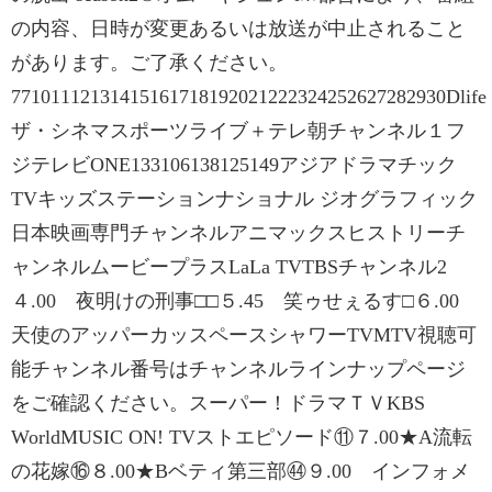
の内容、日時が変更あるいは放送が中止されること
があります。ご了承ください。
77101112131415161718192021222324252627282930Dlife
ザ・シネマスポーツライブ＋テレ朝チャンネル１フ
ジテレビONE133106138125149アジアドラマチック
TVキッズステーションナショナル ジオグラフィック
日本映画専門チャンネルアニマックスヒストリーチ
ャンネルムービープラスLaLa TVTBSチャンネル2
４.00 夜明けの刑事□□５.45 笑ゥせぇるす□６.00
天使のアッパーカッスペースシャワーTVMTV視聴可
能チャンネル番号はチャンネルラインナップページ
をご確認ください。スーパー！ドラマＴＶKBS
WorldMUSIC ON! TVストエピソード⑪７.00★A流転
の花嫁⑯８.00★Bベティ第三部㊹９.00 インフォメ