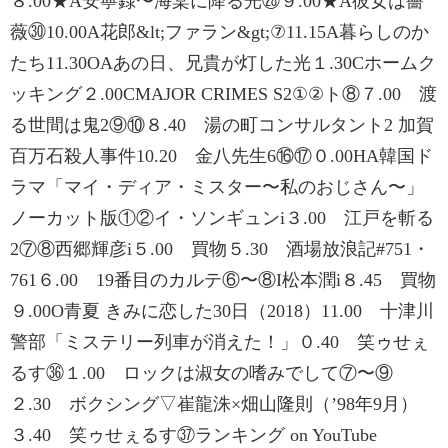
８.00★A安寧録〜海棠に降る光㉘９.00★A彼女は薔
薇㉚10.00A花郎&lt;ファラン&gt;⑦11.15A暮らしのか
たち11.30OAあの日、兄貴が灯した光１.30Cホームク
ッキング２.00CMAJOR CRIMES S2①②ト⑧７.00 渡
る世間は鬼2⑨⑩８.40 湯の町コンサルタント2 加賀
百万石殺人事件10.20 金八先生6⑯⑰０.00HA韓国ド
ラマ「マイ・ディア・ミスター〜私のおじさん〜」
ノーカット版①②イ・ソンギュンi３.00 江戸を斬る
2⑦⑧西郷輝彦i５.00 買物５.30 酒場放浪記#751・
761６.00 19番目のカルテ⑥〜⑧I松本潤i８.45 買物
９.00O青夏 きみに恋した30日（2018）11.00 十津川
警部「ミステリー列車が消えた！」０.40 笑ゥせぇ
るす㊱１.00 ロックは淑女の嗜みでして⑦〜⑨
２.30 ボクシング▽崔龍洙×畑山隆則（ʼ98年9月）
３.40 笑ゥせぇるす㊲ランキング on YouTube