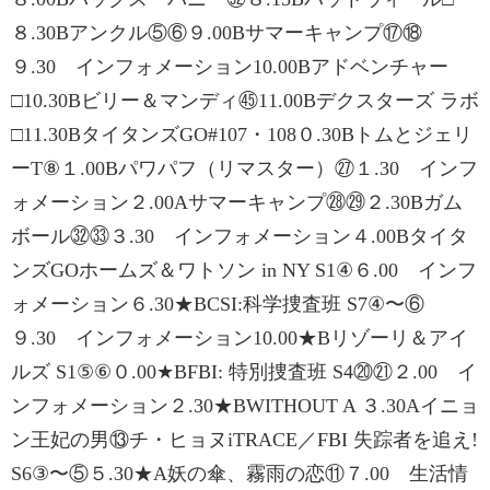
８.30Bアンクル⑤⑥９.00Bサマーキャンプ⑰⑱
９.30 インフォメーション10.00Bアドベンチャー
□10.30Bビリー＆マンディ㊺11.00Bデクスターズ ラボ
□11.30BタイタンズGO#107・108０.30Bトムとジェリ
ーT⑧１.00Bパワパフ（リマスター）㉗１.30 インフ
ォメーション２.00Aサマーキャンプ㉘㉙２.30Bガム
ボール㉜㉝３.30 インフォメーション４.00Bタイタ
ンズGOホームズ＆ワトソン in NY S1④６.00 インフ
ォメーション６.30★BCSI:科学捜査班 S7④〜⑥
９.30 インフォメーション10.00★Bリゾーリ＆アイ
ルズ S1⑤⑥０.00★BFBI: 特別捜査班 S4⑳㉑２.00 イ
ンフォメーション２.30★BWITHOUT A ３.30Aイニョ
ン王妃の男⑬チ・ヒョヌiTRACE／FBI 失踪者を追え!
S6③〜⑤５.30★A妖の傘、霧雨の恋⑪７.00 生活情