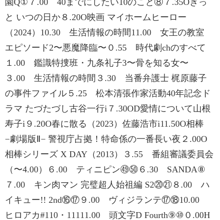
園Q①７.00 40までにしたい10のこと⑧７.35Oきっ
と いつの日か８.20O映画 マイホームヒーロー
（2024）10.30 生活情報の時間11.00 女王の教室
エピソード2〜悪魔降臨〜０.55 時代劇chのすべて
１.00 鑑識特捜班・九条礼子3〜骨を知る女〜
３.00 生活情報の時間３.30 当番弁護士 梶原藤子
の事件ファイル５.25 松本清張作家活動40年記念ド
ラマ たづたづし古谷一行i７.30OD愛情について山根
寿子i９.20O春に散る（2023）佐藤浩市i11.50O相棒
−劇場版Ⅱ− 警視庁占拠！特命係の一番長い夜２.00O
相棒シリーズ X DAY（2013）３.55 番組審議委員会
（〜4.00）６.00 ティニピン㊾㊿６.30 SANDA⑧
７.00 キン肉マン 完璧超人始祖編 S2⑳㉑８.00 ハ
イキュー!! 2nd⑯⑰９.00 ヴィジランテ⑰⑱10.00
ヒロアカ#110・11111.00 頭文字D Fourth⑨⑩０.00H