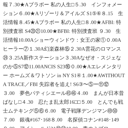
報７.30★Aブラボー 私の人生□５.30 インフォメー
ション６.00★Aリゾーリ＆アイルズ S1⑤⑥８.15 生
活情報８.45★Aブラボー 私の人生□８.00★AFBI: 特
別捜査班 S4⑳㉑10.00★BFBI: 特別捜査班 ９.30 生
活情報10.00Aショーウィンドウ：女王の家①０.00A
ヒーラー⑦１.30A幻楽森林⑮２.30A雲花のロマンス
㉔３.25A新作ステーション３.30Aなぜオ・スジェな
のか⑤S7⑫11.00ANCIS S23⑯０.00★Aエレメンタリ
ー ホームズ＆ワトソン in NY S1④１.00★AWITHOUT
A TRACE／FBI 失踪者を追え! S6③〜⑤ー⑪⑫
３.00 夢色パティシエール㊺㊻４.00 まんが日本昔
ばなし□４.30 忍たま乱太郎16□□５.00 とんでも戦
士ムテキング⑤⑥６.00 電子戦隊デンジマン㊾㊿
７.00 銀魂#167･168８.00 名探偵コナン#148･149