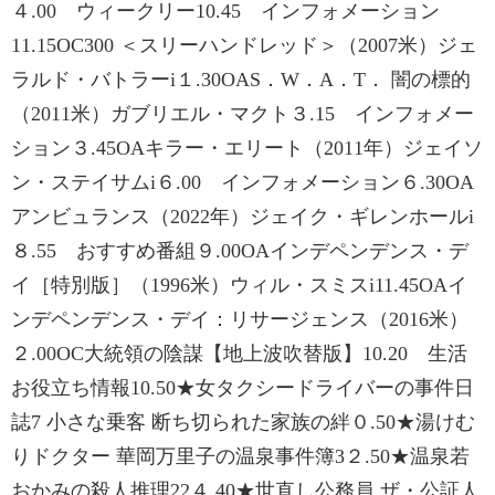
４.00 ウィークリー10.45 インフォメーション
11.15OC300 ＜スリーハンドレッド＞（2007米）ジェ
ラルド・バトラーi１.30OAS．W．A．T． 闇の標的
（2011米）ガブリエル・マクト３.15 インフォメー
ション３.45OAキラー・エリート（2011年）ジェイソ
ン・ステイサムi６.00 インフォメーション６.30OA
アンビュランス（2022年）ジェイク・ギレンホールi
８.55 おすすめ番組９.00OAインデペンデンス・デ
イ［特別版］（1996米）ウィル・スミスi11.45OAイ
ンデペンデンス・デイ：リサージェンス（2016米）
２.00OC大統領の陰謀【地上波吹替版】10.20 生活
お役立ち情報10.50★女タクシードライバーの事件日
誌7 小さな乗客 断ち切られた家族の絆０.50★湯けむ
りドクター 華岡万里子の温泉事件簿3２.50★温泉若
おかみの殺人推理22４.40★世直し公務員 ザ・公証人