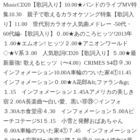
MusicCD20【歌詞入り】10.00★バンドのライブMV特
集10.30 親子で歌えるカラオケソング特集【歌詞入
り】11.00 世代別カラオケ人気曲メドレー -50代・
60代編-【歌詞入り】０.00★あのころヒッツ!2013年
１.00★エムオン! ヒッツ２.00★アニオンワールド
◇★V系３.00 人気歌詞CD20【歌詞入り】５.00★最
新最強! 歌えるヒッツ（〜4.00）CRIMES S4㉑９.30
インフォメーション10.00A車輪のついた家4①11.45
インフォメーション０.00★A花郎&lt;ファラン&gt;
１.15 インフォメーション１.45Aアメリカの美しき
宿２.00A長楽曲〜白い愛、黒い罪㉙◇インフォ
３.30Aホ食堂④４.30 インフォメーション５.00Aビ
ーチコテージS1５.15 小雪と発酵おばあちゃん
６.00A車輪のついた家4①７.45 インフォメーション