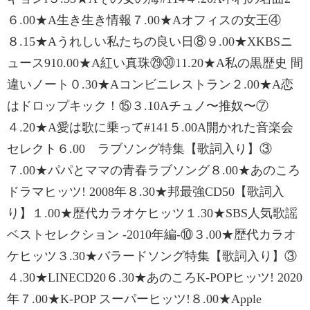
６.00★A生き生き情報７.00★Aオフィスの女王④
８.15★Aうれしい私たちの良い日⑧９.00★XKBSニ
ュース910.00★A紅い真珠㉙㉚11.20★A私の黒歴史 間
違いノート０.30★Aコンビニレストラン２.00★A恋
はドロップキック！⑮３.10Aチュノ〜推奴〜⑦
４.20★A愛は歌に乗って#141５.00A開かれた音楽会
セレクト６.00 ラブソング特集【歌詞入り】③
７.00★パパとママの青春ラブソング８.00★あのころ
ドラマヒッツ! 2008年８.30★邦最強CD50【歌詞入
り】１.00★歴代カラオケヒッツ１.30★SBS人気歌謡
ベストセレクション -2010年編-⑩３.00★歴代カラオ
ケヒッツ３.30★バラードソング特集【歌詞入り】③
４.30★LINECD20６.30★あのころK-POPヒッツ! 2020
年７.00★K-POP スーパーヒッツ!８.00★Apple