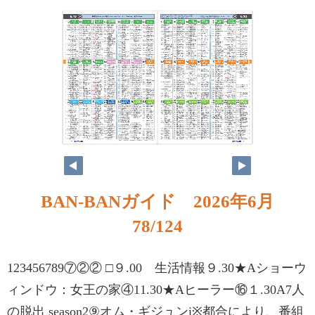
BAN-BANガイド 2026年6月
78/124
123456789⑦②② □９.00 生活情報９.30★Aショーウ
ィンドウ：女王の家④11.30★Aヒーラー⑯１.30A7人
の脱出 season2⑨オム・ギジュンi※都合により、番組