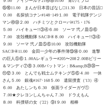
９.00 アイシールド21㊾㊿10.00 青のミブロ
⑮⑯11.00 まんが日本昔ばなし□11.30 日本の昔話□
０.00 名探偵コナン#148･149１.00 電子戦隊デンジ
マン㊾㊿２.00 ハチミツとクローバ#175・176
５.00 ハイキュー!!③④６.00 ソーマ 弐ノ皿⑤⑥
７.00 攻殻機動隊 SAC③④８.00 ハイキュー!!③④
９.00 ソーマ 弐ノ皿⑤⑥10.00 攻殻機動隊
SAC③④11.00 金田一少年の事件簿⑬⑭０.00 進撃
の巨人⑤⑥１.00Aレギュラー#205〜208２.00Bビリー
＆マンディ⑦⑧３.00Bバットマン：B&amp;B㉙㉚ー
⑪⑫３.00 とんでも戦士ムテキング⑤⑥４.00 一休
さん５.00 銀魂#167･168５.00 遺留捜査（'13）④
６.00 あたしンち６.30 仮面ライダーガヴ①
７.00★クレヨンしんちゃん７.30 ドラえもん
８.00 科捜研の女（'22）⑨I９.00 相棒