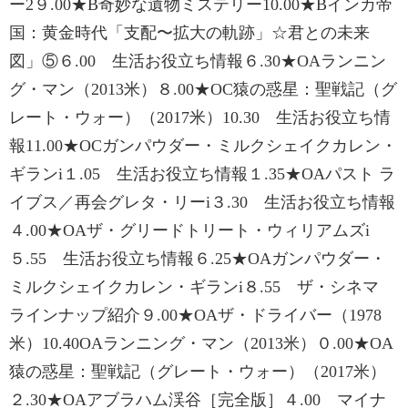
ー2９.00★B奇妙な遺物ミステリー10.00★Bインカ帝
国：黄金時代「支配〜拡大の軌跡」☆君との未来
図」⑤６.00 生活お役立ち情報６.30★OAランニン
グ・マン（2013米）８.00★OC猿の惑星：聖戦記（グ
レート・ウォー）（2017米）10.30 生活お役立ち情
報11.00★OCガンパウダー・ミルクシェイクカレン・
ギランi１.05 生活お役立ち情報１.35★OAパスト ラ
イブス／再会グレタ・リーi３.30 生活お役立ち情報
４.00★OAザ・グリードトリート・ウィリアムズi
５.55 生活お役立ち情報６.25★OAガンパウダー・
ミルクシェイクカレン・ギランi８.55 ザ・シネマ
ラインナップ紹介９.00★OAザ・ドライバー（1978
米）10.40OAランニング・マン（2013米）０.00★OA
猿の惑星：聖戦記（グレート・ウォー）（2017米）
２.30★OAアブラハム渓谷［完全版］４.00 マイナ