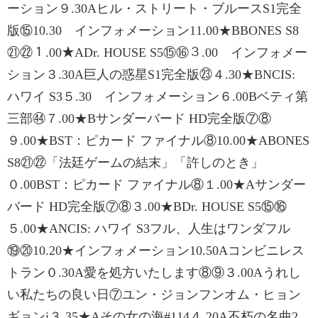
ーション９.30Aヒル・ストリート・ブルースS1完全
版⑮10.30 インフォメーション11.00★BBONES S8
㉑㉒１.00★ADr. HOUSE S5⑮⑯３.00 インフォメー
ション３.30A巨人の惑星S1完全版㉓４.30★BNCIS:
ハワイ S3５.30 インフォメーション６.00Bベティ第
三部㊹７.00★Bサンダーバード HD完全版⑦⑧
９.00★BST：ピカード ファイナル⑧10.00★ABONES
S8㉑㉒「法廷ゲームの結末」「許しのとき」
０.00BST：ピカード ファイナル⑧１.00★Aサンダー
バード HD完全版⑦⑧３.00★BDr. HOUSE S5⑮⑯
５.00★ANCIS: ハワイ S3フル、人生はワンダフル
⑲⑳10.20★インフォメーション10.50Aコンビニレス
トラン０.30A愛を処方いたします⑧⑨３.00Aうれし
い私たちの良い日⑦ユン・ジョンフンオム・ヒョン
ギョンi３.35★Aその女の海#114４.20A不朽の名曲2