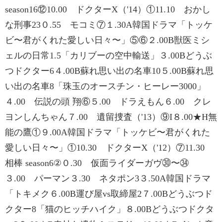
season16⑫10.00 ドクターX（'14）①11.10 おかし
な刑事23０.55 モコミ⑦１.30A韓国ドラマ「トッケ
ビ〜君がくれた愛しい日々〜」⑤⑥２.00B獣医ミシ
ェルの日常1.5「カリブーの空中輸送」３.00Bどうぶ
つドクター6４.00B蘇れ思い出の名車10５.00B蘇れ思
い出の名車8「珠玉のオースチン・ヒーレー3000」
４.00 伝説の頭 翔⑥５.00 ドラえもん６.00 クレ
ヨンしんちゃん７.00 遺留捜査（'13）⑨I８.00★H無
能の鷹①９.00A韓国ドラマ「トッケビ〜君がくれた
愛しい日々〜」①10.30 ドクターX（'12）⑦11.30
相棒 season6②０.30 仮面ライダーガヴ㉚〜㉞
３.00 パーマン３.30 ネタポン3３.50A韓国ドラマ
「トキメク６.00B運び屋vs取締屋2７.00Bどうぶつド
クター8「猫のヒッチハイク」８.00Bどうぶつドクタ