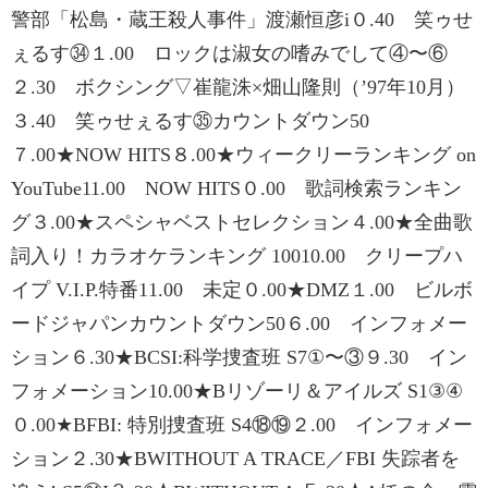
警部「松島・蔵王殺人事件」渡瀬恒彦i０.40 笑ゥせ
ぇるす㉞１.00 ロックは淑女の嗜みでして④〜⑥
２.30 ボクシング▽崔龍洙×畑山隆則（ʼ97年10月）
３.40 笑ゥせぇるす㉟カウントダウン50
７.00★NOW HITS８.00★ウィークリーランキング on
YouTube11.00 NOW HITS０.00 歌詞検索ランキン
グ３.00★スペシャベストセレクション４.00★全曲歌
詞入り！カラオケランキング 10010.00 クリープハ
イプ V.I.P.特番11.00 未定０.00★DMZ１.00 ビルボ
ードジャパンカウントダウン50６.00 インフォメー
ション６.30★BCSI:科学捜査班 S7①〜③９.30 イン
フォメーション10.00★Bリゾーリ＆アイルズ S1③④
０.00★BFBI: 特別捜査班 S4⑱⑲２.00 インフォメー
ション２.30★BWITHOUT A TRACE／FBI 失踪者を