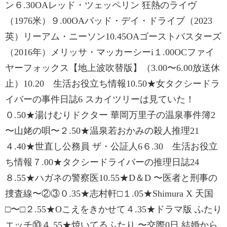
ン６.30OAレッド・ツェッペリン 狂熱のライヴ
（1976米）９.00OAバッド・デイ・ドライブ（2023
英）リーアム・ニーソン10.45OAゴーストバスターズ
（2016年）メリッサ・マッカーシーi１.00OCファイ
ヤーフォックス【地上波吹替版】（3.00〜6.00放送休
止）10.20 生活お役立ち情報10.50★女タクシードラ
イバーの事件日誌6 スカイツリーは見ていた！
０.50★湯けむりドクター 華岡万里子の温泉事件簿2
〜山姥の唄〜２.50★温泉若おかみの殺人推理21
４.40★世直し公務員 ザ・公証人6６.30 生活お役立
ち情報７.00★タクシードライバーの推理日誌24
８.55★ハガネの警察医10.55★D＆D 〜医者と刑事の
捜査線〜②③０.35★志村軒□１.05★Shimura X 天国
□〜□２.55★Oこえをきかせて４.35★ドラマ版 ふたり
エッチ⑩４.55★焼いてるふたり 〜交際0日 結婚から