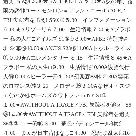
追え! S5㉔I３.30★BWITHOUT A ５.30★A妖の傘、霧
雨の恋⑩ユー・モンロン＝アラン・ユーiTRACE／
FBI 失踪者を追え! S6①②５.30 インフォメーション
６.00★Aリゾーリ＆７.00 生活情報７.30★Aブラボ
ー 私の人生□アイルズ S1③④８.00★AFBI: 特別捜査
班 S4⑱⑲10.00★ANCIS S23⑯11.00Aトゥルーライズ
①０.00★Aエレメンタリー ８.15 生活情報８.45★A
ブラボー 私の人生□９.30 生活情報10.00A復讐代行
人⑯０.00Aヒーラー⑥１.30A幻楽森林⑭２.30A雲花
のロマンス㉓３.25 メロディ⑯３.30Aなぜオ・スジ
ェなのか④ホームズ＆ワトソン in NY S1③
１.00★AWITHOUT A TRACE／FBI 失踪者を追え! S5
㉔I２.00★AWITHOUT A TRACE／FBI 失踪者を追え!
S6①②□□Iー⑨⑩３.00 夢色パティシエール㊸㊹
４.00 まんが日本昔ばなし□４.30 忍たま乱太郎16