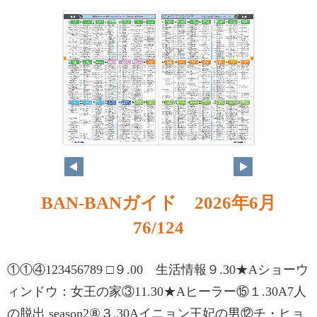
BAN-BANガイド 2026年6月
76/124
①①④123456789 □９.00 生活情報９.30★Aショーウ
ィンドウ：女王の家③11.30★Aヒーラー⑮１.30A7人
の脱出 season2⑧３.30Aイニョン王妃の男⑫チ・ヒョ