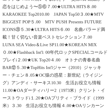
恋をはじめよう〜⑤⑥７.00★ULTRA HITS８.00
KARAOKEE Top2010.00 JAPAN Top50３.00★MTV
BIGGEST POP５.00 MTV PUSH Presents FUTURE
ICONS㉘５.30★ULTRA HITS６.00 名曲バラード満
載！甘く切ない音楽ベストセレクション７.00
LUNA SEA Video＆Live SP11.00★KOREAN MIX
０.00★Flashback Int'l: 00年代ロックSPECIALコールド
プレイi２.00★UK Top20４.00 オトナの青春名曲
BAR⑫５.30★TopHits Int'lジャー（2010）ジャッキ
ー・チェン８.05★OC猿の惑星：新世紀（ライジン
グ）アンディ・サーキス10.30 生活お役立ち情報
11.00★OAダーティハリー2（1973米）クリント・イ
ーストウッドi１.20★OAプリティ・ブライド（1999
米）３.30 生活お役立ち情報４.00★OAリンカーン