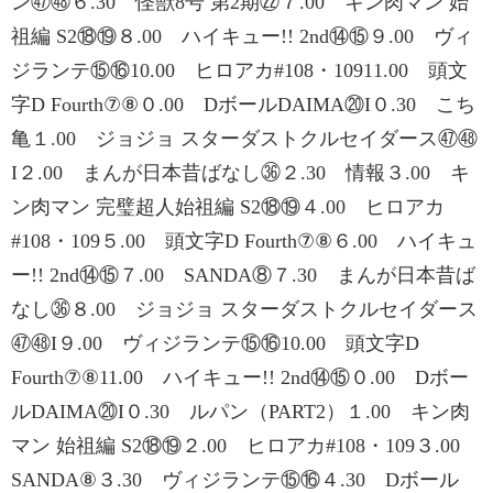
ン㊼㊽６.30 怪獣8号 第2期㉒７.00 キン肉マン 始
祖編 S2⑱⑲８.00 ハイキュー!! 2nd⑭⑮９.00 ヴィ
ジランテ⑮⑯10.00 ヒロアカ#108・10911.00 頭文
字D Fourth⑦⑧０.00 DボールDAIMA⑳I０.30 こち
亀１.00 ジョジョ スターダストクルセイダース㊼㊽
I２.00 まんが日本昔ばなし㊱２.30 情報３.00 キ
ン肉マン 完璧超人始祖編 S2⑱⑲４.00 ヒロアカ
#108・109５.00 頭文字D Fourth⑦⑧６.00 ハイキュ
ー!! 2nd⑭⑮７.00 SANDA⑧７.30 まんが日本昔ば
なし㊱８.00 ジョジョ スターダストクルセイダース
㊼㊽I９.00 ヴィジランテ⑮⑯10.00 頭文字D
Fourth⑦⑧11.00 ハイキュー!! 2nd⑭⑮０.00 Dボー
ルDAIMA⑳I０.30 ルパン（PART2）１.00 キン肉
マン 始祖編 S2⑱⑲２.00 ヒロアカ#108・109３.00
SANDA⑧３.30 ヴィジランテ⑮⑯４.30 Dボール