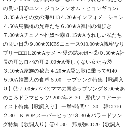
の良い日⑥ユン・ジョンフンオム・ヒョンギョンi
３.35★Aその女の海#113４.20★インフォメーション
４.50A烏鵲橋の兄弟たち６.00★A韓国の街歩き
７.00★Aチュノ〜推奴〜⑧８.15★Aうれしい私たち
の良い日⑦９.00★XKBSニュース910.00★A親密なリ
プリー□□11.20★Aサメ 〜愛の黙示録〜②０.30★A社
長の耳はロバの耳２.00★A優しくない女たち㉒
３.10★A家族の秘密４.20★A愛は歌に乗って#140
５.00A韓国人の食卓６.00 ラブソング特集【歌詞入
り】②７.00★パパとママの青春ラブソング８.00★あ
のころドラマヒッツ! 2007年８.30 歴代ソロアーテ
ィスト特集【歌詞入り】 一挙5時間!１.30 韓CD10
２.30 K-POP スーパーヒッツ!３.30★バラードソン
グ特集【歌詞入り】②４.30 邦最強CD20【歌詞入