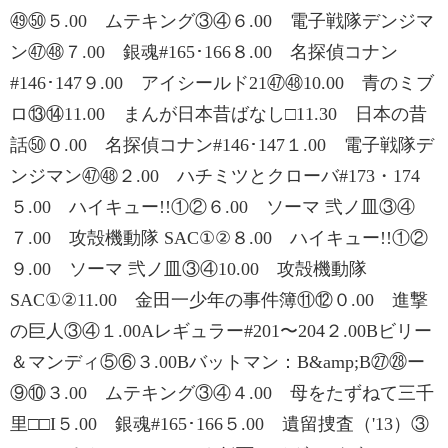
㊾㊿５.00 ムテキング③④６.00 電子戦隊デンジマ
ン㊼㊽７.00 銀魂#165･166８.00 名探偵コナン
#146･147９.00 アイシールド21㊼㊽10.00 青のミブ
ロ⑬⑭11.00 まんが日本昔ばなし□11.30 日本の昔
話㊿０.00 名探偵コナン#146･147１.00 電子戦隊デ
ンジマン㊼㊽２.00 ハチミツとクローバ#173・174
５.00 ハイキュー!!①②６.00 ソーマ 弐ノ皿③④
７.00 攻殻機動隊 SAC①②８.00 ハイキュー!!①②
９.00 ソーマ 弐ノ皿③④10.00 攻殻機動隊
SAC①②11.00 金田一少年の事件簿⑪⑫０.00 進撃
の巨人③④１.00Aレギュラー#201〜204２.00Bビリー
＆マンディ⑤⑥３.00Bバットマン：B&amp;B㉗㉘ー
⑨⑩３.00 ムテキング③④４.00 母をたずねて三千
里□□I５.00 銀魂#165･166５.00 遺留捜査（'13）③