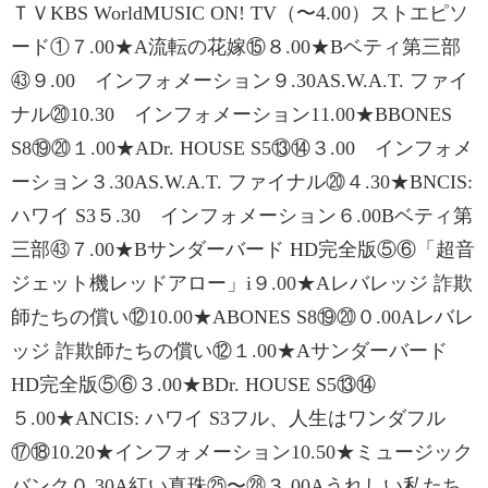
ＴＶKBS WorldMUSIC ON! TV（〜4.00）ストエピソ
ード①７.00★A流転の花嫁⑮８.00★Bベティ第三部
㊸９.00 インフォメーション９.30AS.W.A.T. ファイ
ナル⑳10.30 インフォメーション11.00★BBONES
S8⑲⑳１.00★ADr. HOUSE S5⑬⑭３.00 インフォメ
ーション３.30AS.W.A.T. ファイナル⑳４.30★BNCIS:
ハワイ S3５.30 インフォメーション６.00Bベティ第
三部㊸７.00★Bサンダーバード HD完全版⑤⑥「超音
ジェット機レッドアロー」i９.00★Aレバレッジ 詐欺
師たちの償い⑫10.00★ABONES S8⑲⑳０.00Aレバレ
ッジ 詐欺師たちの償い⑫１.00★Aサンダーバード
HD完全版⑤⑥３.00★BDr. HOUSE S5⑬⑭
５.00★ANCIS: ハワイ S3フル、人生はワンダフル
⑰⑱10.20★インフォメーション10.50★ミュージック
バンク０.30A紅い真珠㉕〜㉘３.00Aうれしい私たち