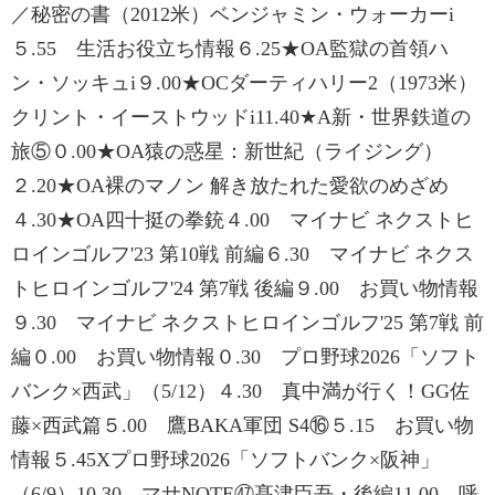
／秘密の書（2012米）ベンジャミン・ウォーカーi
５.55 生活お役立ち情報６.25★OA監獄の首領ハ
ン・ソッキュi９.00★OCダーティハリー2（1973米）
クリント・イーストウッドi11.40★A新・世界鉄道の
旅⑤０.00★OA猿の惑星：新世紀（ライジング）
２.20★OA裸のマノン 解き放たれた愛欲のめざめ
４.30★OA四十挺の拳銃４.00 マイナビ ネクストヒ
ロインゴルフ'23 第10戦 前編６.30 マイナビ ネクス
トヒロインゴルフ'24 第7戦 後編９.00 お買い物情報
９.30 マイナビ ネクストヒロインゴルフ'25 第7戦 前
編０.00 お買い物情報０.30 プロ野球2026「ソフト
バンク×西武」（5/12）４.30 真中満が行く！GG佐
藤×西武篇５.00 鷹BAKA軍団 S4⑯５.15 お買い物
情報５.45Xプロ野球2026「ソフトバンク×阪神」
（6/9）10.30 マサNOTE㊼髙津臣吾・後編11.00 呼