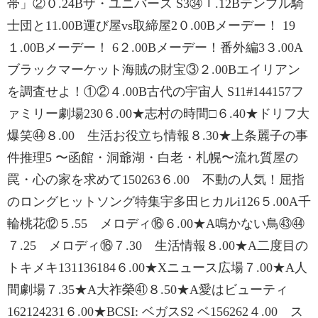
帯」②０.24Bザ・ユニバース S3㉞１.12Bテンプル騎
士団と11.00B運び屋vs取締屋2０.00Bメーデー！ 19
１.00Bメーデー！ 6２.00Bメーデー！番外編3３.00A
ブラックマーケット海賊の財宝③２.00Bエイリアン
を調査せよ！①②４.00B古代の宇宙人 S11#144157フ
ァミリー劇場230６.00★志村の時間□６.40★ドリフ大
爆笑㊹８.00 生活お役立ち情報８.30★上条麗子の事
件推理5 〜函館・洞爺湖・白老・札幌〜流れ質屋の
罠・心の家を求めて150263６.00 不動の人気！屈指
のロングヒットソング特集宇多田ヒカルi126５.00A千
輪桃花⑫５.55 メロディ⑯６.00★A鳴かない鳥㊸㊹
７.25 メロディ⑯７.30 生活情報８.00★A二度目の
トキメキ131136184６.00★Xニュース広場７.00★A人
間劇場７.35★A大祚榮㊶８.50★A愛はビューティ
162124231６.00★BCSI: ベガスS2 ベ156262４.00 ス