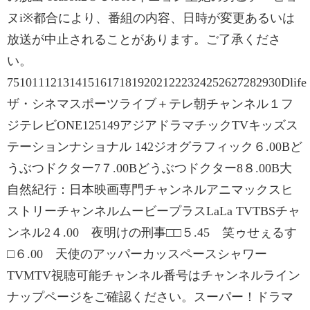
ヌi※都合により、番組の内容、日時が変更あるいは
放送が中止されることがあります。ご了承くださ
い。
75101112131415161718192021222324252627282930Dlife
ザ・シネマスポーツライブ＋テレ朝チャンネル１フ
ジテレビONE125149アジアドラマチックTVキッズス
テーションナショナル 142ジオグラフィック６.00Bど
うぶつドクター7７.00Bどうぶつドクター8８.00B大
自然紀行：日本映画専門チャンネルアニマックスヒ
ストリーチャンネルムービープラスLaLa TVTBSチャ
ンネル2４.00 夜明けの刑事□□５.45 笑ゥせぇるす
□６.00 天使のアッパーカッスペースシャワー
TVMTV視聴可能チャンネル番号はチャンネルライン
ナップページをご確認ください。スーパー！ドラマ