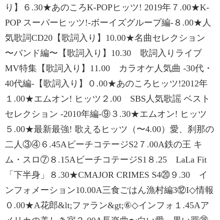
り】６.30★あのころK-POPヒッツ! 2019年７.00★K-
POP スーパーヒッツ!-ボーイズグループ編-８.00★人
気歌詞CD20【歌詞入り】10.00★名曲セレクション
〜バンド編〜【歌詞入り】10.30 歌詞入りライブ
MV特集【歌詞入り】11.00 カラオケ人気曲 -30代・
40代編-【歌詞入り】０.00★あのころヒッツ!2012年
１.00★エムオン! ヒッツ２.00 SBS人気歌謡 ベスト
セレクション -2010年編-⑨３.30★エムオン! ヒッツ
５.00★最新最強! 歌えるヒッツ（〜4.00）愛、刹那の
二人③④６.45AビーチコテージS2７.00A鉄の王 キ
ム・スロ⑦８.15AビーチコテージS1８.25 LaLa Fit
「下半身」８.30★CMAJOR CRIMES S4⑳９.30 イ
ンフォメーション10.00A三食ごはん漁村編3⑫I◇情報
０.00★A花郎&lt;ファラン&gt;⑥◇インフォ１.45Aア