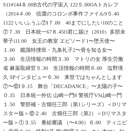
S11#144８.00B古代の宇宙人 122５.00OAトカレフ
（2014４.00 信濃のコロンボ事件ファイル9５.40
1122 いいふうふ⑦I７.00 40までにしたい10のこと
⑦７.30 日本統一67８.45O君に届け（2010）多部未
華子i11.00 女王の教室 エピソード1〜堕天使〜
１.00 鑑識特捜班・九条礼子2〜骨を知る女〜
３.00 生活情報の時間３.30 マトリの女 厚生労働
省 麻薬取締官５.30 生活情報の時間６.00 塩野瑛
久 SPインタビュー６.30 来世ではちゃんとします
⑦〜⑫I９.15 舞台「DECADANCE」〜太陽の子〜
０.35 日本統一外伝 山崎一門8 警視庁VS山崎一門
１.50 警部補・古畑任三郎（第1シリーズ）＜Dリマ
スター版＞⑫２.40 古畑任三郎（第2）＜Dリマスタ
ー版＞①３.55 番組審議 （〜4.00）６.00 ティニピ