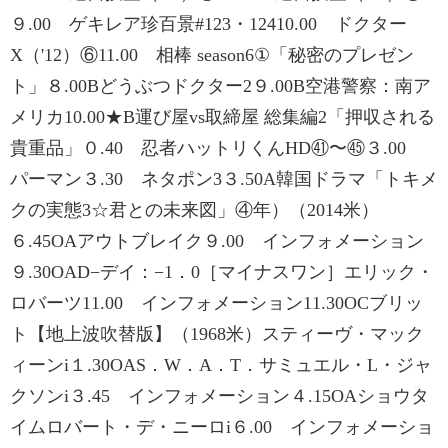
９.00 ゲキレア珍百景#123・12410.00 ドクター
X（'12）⑥11.00 相棒 season6①「秘密のプレゼン
ト」８.00Bどうぶつドクター2９.00B空港警察：南ア
メリカ10.00★B運び屋vs取締屋 総集編2「押収される
貴重品」０.40 忍者ハットリくんHD㊶〜㊺３.00
パーマン３.30 ネタポン3３.50A韓国ドラマ「トキメ
クの実態3☆君との未来図」④年）（2014米）
６.45OAアウトブレイク９.00 インフォメーション
９.30OAD−デイ：−1．0［マイナスワン］エリック・
ロバーツ11.00 インフォメーション11.30OCブリッ
ト【地上波吹替版】（1968米）スティーヴ・マック
ィーンi１.30OAS．W．A．T．サミュエル・L・ジャ
クソンi３.45 インフォメーション４.15OAショウタ
イムロバート・デ・ニーロi６.00 インフォメーショ