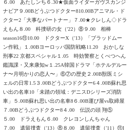
６.00 あたしンち６.30★仮面ライダーガヴスカンジ
ナビア９.00Bどうぶつドクター810.00Bアニマル・ド
クター2「大事なパートナー」７.00★クレしん◇ドラ
えもん８.00 科捜研の女（'22）⑧９.00 相棒
season16⑪10.00 ドクターX（'13）「ブラッドムー
ン作戦」１.00Bヨーロッパ国防戦略11.20 おかしな
刑事22 京都スペシャル１.05 時効警察とくべつへん
鑑識課・又来康知w１.25A韓国ドラマ「ホテルデルー
ナ〜月明かりの恋人〜」⑥⑦の歴史２.00B獣医ミシ
ェルの日常1.5３.00Bどうぶつドクター6４.00B蘇れ思
い出の名車10「未踏の領域：デニスDシリーズ消防
車」５.00B蘇れ思い出の名車8６.00B運び屋vs取締屋
７.00Bどうぶつドクター8４.00 伝説の頭 翔⑤
５.00 ドラえもん６.00 クレヨンしんちゃん
７.00 遺留捜査（'13）⑧８.00 遺留捜査（'11）⑪I