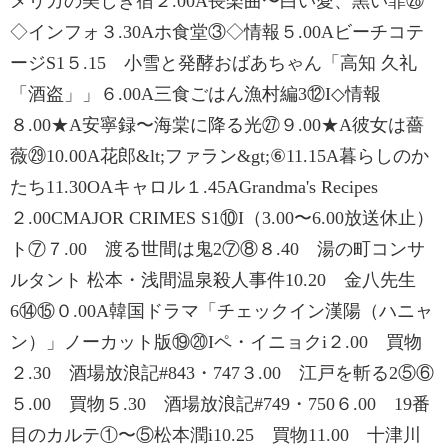
メリカの美しき宿２.00A長楽曲〜白い愛、黒い罪㉘
◇インフォ３.30Aホ食堂③◇情報５.00Aビーチコテ
ージS1５.15 小雪と発酵おばあちゃん「高知 久礼
「酒盗」」６.00A三食ごはん漁村編3⑫I◇情報
８.00★A安寧録〜海棠に降る光㉗９.00★A彼女は薔
薇㉙10.00A花郎&lt;ファラン&gt;⑥11.15A暮らしのか
たち11.30OAキャロル１.45AGrandma's Recipes
２.00CMAJOR CRIMES S1⑩I（3.00〜6.00放送休止）
ト⑦７.00 渡る世間は鬼2⑦⑧８.40 湯の町コンサ
ルタント 松本・浅間温泉殺人事件10.20 金八先生
6⑭⑮０.00A韓国ドラマ「チェックイン漢陽（ハニャ
ン）」ノーカット版⑲⑳Iペ・イニョクi２.00 買物
２.30 酒場放浪記#843・747３.00 江戸を斬る2⑤⑥
５.00 買物５.30 酒場放浪記#749・750６.00 19番
目のカルテ①〜⑤松本潤i10.25 買物11.00 十津川