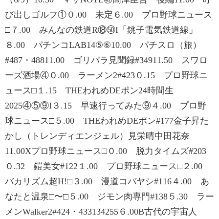
び出しゴルフ①０.00 未定６.00 プロ野球ニュース
□７.00 みんなの鉄道R⑱㊿I「銚子電気鉄道線」
８.00 パチンコLAB14⑤⑥10.00 パチスロ（旅）
#487・48811.00 ゴリパラ見聞録#34911.50 スワロ
ーズ酒場④０.00 ラーメン2#423０.15 プロ野球ニ
ュース□１.15 THEわれめDEポン24時間生
2025④⑤⑨I３.15 早速行ってみた⑨４.00 プロ野
球ニュース□５.00 THEわれめDEポン#177金子昇た
かし（トレンディエンジェル）見栄晴中田花奈
11.00Xプロ野球ニュース□０.00 脱力タイムズ#203
０.32 鎧美女#122１.00 プロ野球ニュース□２.00
バカリズム超H!□３.00 漫道コバヤシ#116４.00 あ
なたと温泉□〜□５.00 ジモン肉専門#138５.30 ラー
メンWalker2#424・433134255６.00B古代の宇宙人