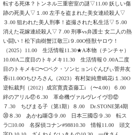
転する死体？トンネル三重密室の謎▽11.00 妖しい傷
跡の死美人▽１.00 左手を盗まれた美女連続殺人▽
３.00 狙われた美人刑事！盗撮された私生活▽５.00
消えた花嫁連続殺人▽７.00 刑事vs弁護士 女二人の熱
い闘い！松下由樹蟹江敬三i９.00O怪獣ヤロウ！
（2025）11.00 生活情報11.30★A本物（チンチャ）
10.00A二度目のトキメキ11.30 生活情報０.00A二度
目のトキメキ□〜□ペク・ソンヒョンiぐんぴぃ菅井友
香i11.00Oちひろさん（2023）有村架純豊嶋花i１.30O
逆転裁判（2012）成宮寛貴斎藤工i （〜4.00）６.00
絆のアリル⑰６.30 革命機ヴァルヴレイヴ⑪⑫
７.30 ちびまる子（第1期）８.00 Dr.STONE第4期
㉚８.30 あかね噺③９.00 日本三國⑤９.30 転ス
ラ□10.00 名探偵コナン#98810.30 情報11.00 頭文
字D 10.10 ざんねんないきもの10.30 一休さん