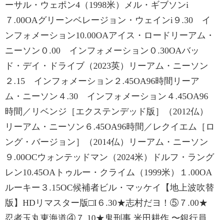
ーサル・ウェポン4（1998米）メル・ギブソンi
７.00OAグリーンベレージョン・ウェインi９.30 イ
ンフォメーション10.00OAアイス・ロードリーアム・
ニーソン０.00 インフォメーション０.30OAバッ
ド・デイ・ドライブ（2023英）リーアム・ニーソン
２.15 インフォメーション２.45OA96時間リーア
ム・ニーソン４.30 インフォメーション４.45OA96
時間／リベンジ［エクステンデッド版］（2012仏）
リーアム・ニーソン６.45OA96時間／レクイエム［ロ
ング・バージョン］（2014仏）リーアム・ニーソン
９.00OCウォンテッドマン（2024米）ドルフ・ラング
レン10.45OAトゥルー・クライム（1999米）１.00OA
ルーキー３.15OC候補者ビル・マッケイ【地上波吹替
版】HDリマスター版□I６.30★志村だヨ！⑤７.00★
忍者玉丸東海道④７.10★鬼刑事 米田耕作 〜銀行員