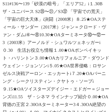
S11#136〜139「砂漠の暗号」「エリア52」i１.30B
ザ・ユニバース S2㉘〜㉛／S3㉜ 「宇宙での荒天」
「宇宙の巨大天体」i決闘（2008米）８.25★OAステ
ィール・サンダー（2017米）ジャン＝クロード・ヴ
ァン・ダムi⑥〜⑧10.30★OAターミネータ⑩〜⑫ー
3（2003米）アーノルド・シュワルツェネッガーi
０.30 生活お役立ち情報１.00★OAポンペイキッ
ト・ハリントン３.00★OAカリフォルニア・ダウンド
ウェイン・ジョンソンi５.05★OA世界侵略：ロサン
ゼルス決戦アーロン・エッカートi７.20★OAバーニ
ング・シークリスティン・クヤトゥ・ソープi
９.15★OAツイスターズデイジー・エドガー＝ジョー
ンズi11.55 ザ・シネマ ラインナップ紹介０.00★OA
背徳の王宮２.30OAターミネーター3４.30OA絶望の