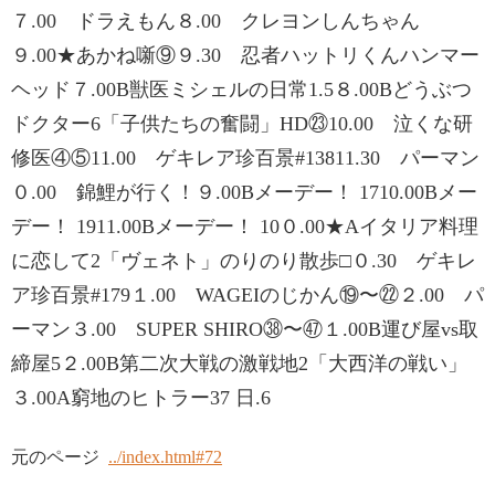
７.00 ドラえもん８.00 クレヨンしんちゃん
９.00★あかね噺⑨９.30 忍者ハットリくんハンマー
ヘッド７.00B獣医ミシェルの日常1.5８.00Bどうぶつ
ドクター6「子供たちの奮闘」HD㉓10.00 泣くな研
修医④⑤11.00 ゲキレア珍百景#13811.30 パーマン
０.00 錦鯉が行く！９.00Bメーデー！ 1710.00Bメー
デー！ 1911.00Bメーデー！ 10０.00★Aイタリア料理
に恋して2「ヴェネト」のりのり散歩□０.30 ゲキレ
ア珍百景#179１.00 WAGEIのじかん⑲〜㉒２.00 パ
ーマン３.00 SUPER SHIRO㊳〜㊼１.00B運び屋vs取
締屋5２.00B第二次大戦の激戦地2「大西洋の戦い」
３.00A窮地のヒトラー37 日.6
元のページ
../index.html#72