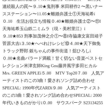
連続殺人の罠〜９.10★鬼刑事 米田耕作2 〜黒いナー
スステーション〜11.05★離婚弁護士①天海祐希i
０.10 生活お役立ち情報０.40★離婚弁護士②〜⑪I
天海祐希玉山鉄二ミムラ（現・美村里江）i
９.10★853 刑事加茂伸之介①〜⑧I寺脇康文富田靖子
菅原大吉i３.50★へべれけレシピ⑩４.00★天下御免
トラック野郎 銀ちゃんの事件街道！舘ひろしi
０.00★名曲バラード満載！甘く切ない音楽ベストセ
レクション米津玄師King Gnu藤井風宇多田ヒカル
Mrs. GREEN APPLEi５.00 MTV Top20７.00 人気ア
ーティストのこの3曲！愛されソング詰め合わせ
SPECIAL: 1990年代ZARDi９.00 人気アーティスト
のこの3曲！愛されソング詰め合わせSPECIAL: 2000
年代いきものがかりi０.00 サウスパーク S23134255