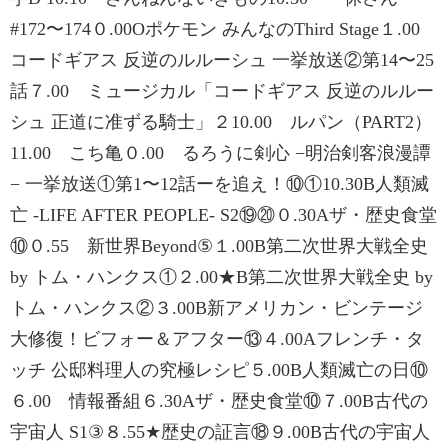
#172〜174０.00Oポケモン みんなのThird Stage１.00
コードギアス 反逆のルルーシュ 一挙放送②第14〜25
話７.00 ミュージカル「コードギアス 反逆のルルー
シュ 正道に准ずる騎士」２10.00 ルパン（PART2）
11.00 こち亀０.00 るろうに剣心 −明治剣客浪漫譚
− 一挙放送①第1〜12話ーを追え！⑩①10.30B人類滅
亡 -LIFE AFTER PEOPLE- S2⑲⑳０.30Aザ・歴史食堂
⑩０.55 新世界Beyond⑤１.00B第二次世界大戦全史
by トム・ハンクス①２.00★B第二次世界大戦全史 by
トム・ハンクス②３.00B新アメリカン・ビンテージ
大修復！ビフォー＆アフター⑬４.00Aフレンチ・タ
ッチ 公邸料理人の究極レシピ５.00B人類滅亡の日⑩
６.00 情報番組６.30Aザ・歴史食堂⑩７.00B古代の
宇宙人 S1③８.55★歴史の証言⑱９.00B古代の宇宙人