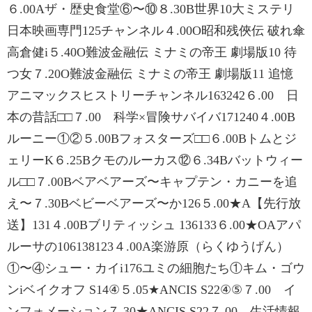
６.00Aザ・歴史食堂⑥〜⑩８.30B世界10大ミステリ
日本映画専門125チャンネル４.00O昭和残俠伝 破れ傘
高倉健i５.40O難波金融伝 ミナミの帝王 劇場版10 待
つ女７.20O難波金融伝 ミナミの帝王 劇場版11 追憶
アニマックスヒストリーチャンネル163242６.00 日
本の昔話□□７.00 科学×冒険サバイバ171240４.00B
ルーニー①②５.00Bフォスターズ□□６.00Bトムとジ
ェリーK６.25Bクモのルーカス⑫６.34Bバットウィー
ル□□７.00Bベアベアーズ〜キャプテン・カニーを追
え〜７.30Bベビーベアーズ〜か126５.00★A【先行放
送】131４.00Bブリティッシュ 136133６.00★OAアパ
ルーサの106138123４.00A楽游原（らくゆうげん）
①〜④シュー・カイi176ユミの細胞たち①キム・ゴウ
ンiベイクオフ S14④５.05★ANCIS S22④⑤７.00 イ
ンフォメーション７.30★ANCIS S22７.00 生活情報