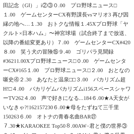
田記念（GⅠ）」i②③０.00 プロ野球ニュース□
１.00 ゲームセンターCX有野課長vsマリオ3 再び因
縁の地へ…１.30 おトクな情報１.45Xプロ野球「ヤ
クルト×日本ハム」〜神宮球場（試合終了まで放送、
以降の番組変更あり）７.00 ゲームセンターCX#420
８.00 笑う犬の冒険⑮９.40 ゴリパラ見聞録
#36211.00Xプロ野球ニュース□０.00 ゲームセンタ
ーCX#165１.00 プロ野球ニュース□２.00 おとなの
噺史④２.30 あなたと温泉□□３.00 バカリズム超
H!□４.00 バカリゲムバカリズムi156スペースシャワ
ーTV262４.00 声で好きになる...184６.00★A天女が
いなきゃ?!162157230６.00★母をたずねて三千里
150263６.00 オトナの青春名曲BAR㉗
７.30★KARAOKEE Top50８.00AW−君と僕の世界③