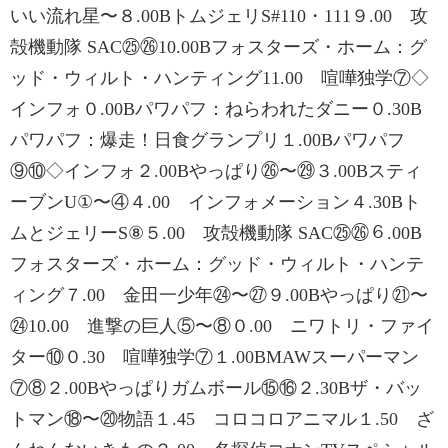
いい流れ星〜８.00BトムジェリS#110・111９.00 攻
殻機動隊 SAC㉕㉖10.00Bフォスターズ・ホーム：グ
ッド・ウィルト・ハンティング11.00 喧嘩独学⑦◇
インフォ０.00Bパワパフ：ねらわれたダニー０.30B
パワパフ：爆走！日食グランプリ１.00Bパワパフ
⑨⑩◇インフォ２.00Bやっぱり㉖〜㉙３.00Bスティ
ーブンU①〜④４.00 インフォメーション４.30Bト
ムとジェリーS⑧５.00 攻殻機動隊 SAC㉕㉖６.00B
フォスターズ・ホーム：グッド・ウィルト・ハンテ
ィング７.00 金田一少年㉔〜㉗９.00Bやっぱり㉑〜
㉔10.00 進撃の巨人⑤〜⑧０.00 ニワトリ・ファイ
ター⑩０.30 喧嘩独学⑦１.00BMAWスーパーマン
⑦⑧２.00Bやっぱりガムボール⑮⑯２.30Bザ・バッ
トマン⑱〜⑳物語１.45 コロコロアニマル１.50 ざ