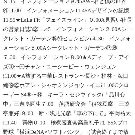
９.15 インフォメーション９.45AW−君と僕の世界
④11.00 インフォメーション11.45Aデザインの記憶
11.55★LaLa Fit「フェイスライン」０.00A見習い社長
の営業日誌3②１.45 インフォメーション２.00Aシー
クレット・ガーデン⑮⑯ヒョンビンi４.30 インフォ
メーション５.00Aシークレット・ガーデン⑰⑱
７.30 インフォメーション８.00★Aディープ・アイ
ズ④〜⑥チャン・ユーシービー・ウェンジュン
i11.00★A旅する中華レストラン〜長沙・桂林・海口
編⑲⑳ホアン・シャオミンジョウ・イエi１.00Cクロ
ーザー S4⑥〜⑧ キーラ・セジウィックi「品川心
中」三遊亭圓生７.00 落語研究会「徂徠豆腐」三遊
亭兼好i９.00 新・浅見光彦「華の下にて」平岡祐太
i11.40 買物０.10 検察審査会高島礼子i１.55Xプロ
野球「横浜DeNA×ソフトバンク」（試合終了まで放