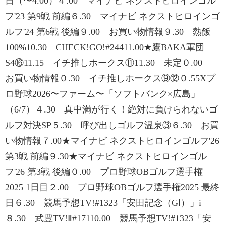
日（〜4.00）４.00 マイナビ ネクストヒロインゴル
フ'23 第9戦 前編６.30 マイナビ ネクストヒロインゴ
ルフ'24 第6戦 後編９.00 お買い物情報９.30 熱飯
100%10.30 CHECK!GO!#24411.00★鷹BAKA軍団
S4⑯11.15 イチ推しホークス⑪11.30 未定０.00
お買い物情報０.30 イチ推しホークス⑨⑫０.55Xプ
ロ野球2026〜ファーム〜「ソフトバンク×広島」
（6/7）４.30 真中満が行く！絶対に負けられないゴ
ルフ対決SP５.30 呼び出しゴルフ温泉③６.30 お買
い物情報７.00★マイナビ ネクストヒロインゴルフ'26
第3戦 前編９.30★マイナビ ネクストヒロインゴル
フ'26 第3戦 後編０.00 プロ野球OBゴルフ選手権
2025 1日目２.00 プロ野球OBゴルフ選手権2025 最終
日６.30 競馬予想TV!#1323「安田記念（GⅠ）」i
８.30 武豊TV!Ⅱ#17110.00 競馬予想TV!#1323「安