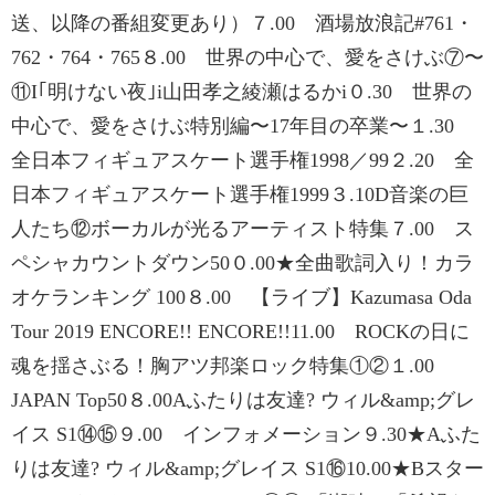
送、以降の番組変更あり）７.00 酒場放浪記#761・
762・764・765８.00 世界の中心で、愛をさけぶ⑦〜
⑪I｢明けない夜｣i山田孝之綾瀬はるかi０.30 世界の
中心で、愛をさけぶ特別編〜17年目の卒業〜１.30
全日本フィギュアスケート選手権1998／99２.20 全
日本フィギュアスケート選手権1999３.10D音楽の巨
人たち⑫ボーカルが光るアーティスト特集７.00 ス
ペシャカウントダウン50０.00★全曲歌詞入り！カラ
オケランキング 100８.00 【ライブ】Kazumasa Oda
Tour 2019 ENCORE!! ENCORE!!11.00 ROCKの日に
魂を揺さぶる！胸アツ邦楽ロック特集①②１.00
JAPAN Top50８.00Aふたりは友達? ウィル&amp;グレ
イス S1⑭⑮９.00 インフォメーション９.30★Aふた
りは友達? ウィル&amp;グレイス S1⑯10.00★Bスター