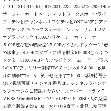
71101112131415161718192021222324252627282930Dlife
ザ・シネマカートゥーン ネットワークスポーツライ
ブ＋テレ朝チャンネル１フジテレビONE149アジアド
ラマチックTVキッズステーションナショナル 142ジ
オグラフィック４.00Aハリケーン・カトリーナ
５.00B運び屋vs取締屋6６.00Bどうぶつドクター6「春
の珍事」i８.00Bエジプトに眠る財宝6９.00Bどうぶつ
ドクター810.00★Bどうぶつドクター ムービープラス
LaLa TVファミリー劇場TBSチャンネル2４.00 夜明
けの刑事□□５.45 笑ゥせぇるす□６.00 落語特選会
MTV視聴可能チャンネル番号はチャンネルラインナ
ップページをご確認ください。スーパー！ドラマＴ
ＶKBS WorldMUSIC ON! TV124231６.00B巨人の惑星
S1完全版㉒★㉓９.00 おとり捜査官・北見志穂▽運