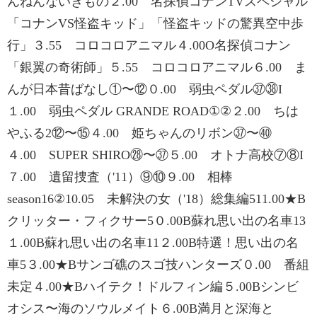
んねんないきもの２.00 名探偵コナンTVスペシャル
「コナンVS怪盗キッド」「怪盗キッドの驚異空中歩
行」３.55 コロコロアニマル４.00O名探偵コナン
「銀翼の奇術師」５.55 コロコロアニマル６.00 ま
んが日本昔ばなし①〜⑫０.00 弱虫ペダル㊲㊳I
１.00 弱虫ペダル GRANDE ROAD①②２.00 ちは
やふる2⑫〜⑮４.00 姫ちゃんのリボン㊲〜㊵
４.00 SUPER SHIRO㉘〜㊲５.00 オトナ高校⑦⑧I
７.00 遺留捜査（'11）⑨⑩９.00 相棒
season16②10.05 未解決の女（'18）総集編511.00★B
クリッター・フィクサー5０.00B蘇れ思い出の名車13
１.00B蘇れ思い出の名車11２.00B特選！思い出の名
車5３.00★Bサンゴ礁のスゴ技ハンターズ０.00 番組
未定４.00★Bハイテク！ドルフィン編５.00Bシンビ
オシス〜海のソウルメイト６.00B満月と深海と