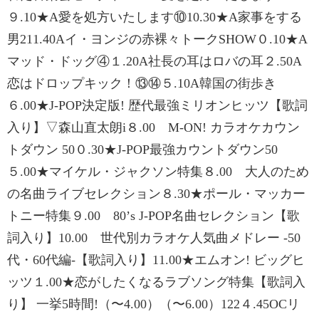
９.10★A愛を処方いたします⑩10.30★A家事をする
男211.40Aイ・ヨンジの赤裸々トークSHOW０.10★A
マッド・ドッグ④１.20A社長の耳はロバの耳２.50A
恋はドロップキック！⑬⑭５.10A韓国の街歩き
６.00★J-POP決定版! 歴代最強ミリオンヒッツ【歌詞
入り】▽森山直太朗i８.00 M-ON! カラオケカウン
トダウン 50０.30★J-POP最強カウントダウン50
５.00★マイケル・ジャクソン特集８.00 大人のため
の名曲ライブセレクション８.30★ポール・マッカー
トニー特集９.00 80ʼs J-POP名曲セレクション【歌
詞入り】10.00 世代別カラオケ人気曲メドレー -50
代・60代編-【歌詞入り】11.00★エムオン! ビッグヒ
ッツ１.00★恋がしたくなるラブソング特集【歌詞入
り】 一挙5時間!（〜4.00）（〜6.00）122４.45OCリ