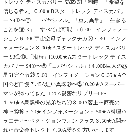
トレック ディスカバリー S3⑫⑬I「潮時」「希望を
信じる者w」０.00★Bスタートレック ディスカバリ
ー S4①〜⑥「コバヤシマル」「重力異常」「生きる
ことを選べ」「すべては可能」i６.00 インフォメー
ション６.30C宇宙空母ギャラクチカ③７.30 インフ
ォメーション８.00★Aスタートレック ディスカバリ
ー S3⑫⑬I「潮時」i10.00★Aスタートレック ディス
カバリー S4①〜⑥「コバヤシマル」i４.00B巨人の惑
星S1完全版㉓５.00 インフォメーション６.35★A全
国のど自慢７.45A紅い真珠㉕〜㉘10.20★Aスーパー
マンが帰ってきた11.20A親密なリプリー□〜□
１.50★A烏鵲橋の兄弟たち④３.00A客主〜商売の
神〜⑭⑮５.20★インフォメーション５.50★A料理バ
ラエティ〜ペク・ジョンウォン クラス６.50★A開か
れた音楽会セレクト７.50A愛を処方いたします