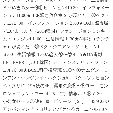
８.00A雪の女王⑭⑮ヒョンビンi10.30 インフォメー
ション11.00★BER緊急救命室 S5が現れた！㉟ペク・
ジニi１.30 インフォメーション２.00★OA国際市場
で□いましょう（2014韓国）ファン・ジョンミンキ
ム・ユンジンi１.00 生活情報１.30★A本物（チンチ
ャ）が現れた！㊱ペク・ジニアン・ジェヒョンi
３.00 生活情報４.00A恋人⑩〜⑫４.15★OA毒戦
BELIEVER （2018韓国）チョ・ジヌンリュ・ジュン
ヨルi６.30★BCSI:科学捜査班 S1①〜⑩ナムグン・ミ
ンアン・ウンジンイ・ハクジュi□□ペク・ソンヒョン
ペ・ヌリi２.15A妖の傘、霧雨の恋⑥〜⑧ユー・モン
ロン＝アラン・ユーi４.45 生活情報ル！⑱７.30
小公女セーラ⑦⑧８.30 ポケモン（'23）#133９.00O
アンパンマン「ドロリンとバケ〜るカーニバル」わ