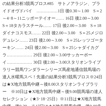
の結果分析3競馬ブロス#85 サトノアラジン、プラ
イドオヴドバイ ……………1日 後0.30～1.00 S＝2
～4･8～11ニッポーテイオー…… 16日 後2.00～3.00
S＝18タカラスチール…… 17日 後2.00～3.00 S＝18
ダイナコスモス…… 22日 後2.00～3.00 S＝25メジロ
デュレン…… 23日 後2.00～3.00 S＝25レッツゴータ
ーキン…… 24日 後2.00～3.00 S＝25シャダイカグ
ラ……………… 29日 後2.00～3.00サッカーボー
イ……………… 30日 後2.00～3.00スタリオンライブ
ラリー競馬ワンダラーシリーズ馬産地通信競馬場の
達人水曜馬スペ！先週の結果分析3競馬ブロス※24日
は★X地方競馬中継～後8.00スタリオンライブラリ
ー ※10日は★X地方競馬中継～後9.00競馬場の達人
セレクション（★3･18･25日）※11日は★X地方競馬