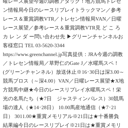
曜レース展望今週の調教アタック！地方競馬トレセ
ン情報局今日のレースリプレイトラックマン／参考
レース＆重賞調教VTR／トレセン情報局VAN／日曜
レース展望／参考レース＆重賞調教VTR見 ど こ ろ
カ レ ン ダ ー問い合わせ先 ▶グリーンチャンネルお
客様窓口 TEL 03-5620-3344
https://www.greenchannel.jp写真提供：JRA今週の調教
／トレセン情報局／草野仁のGate J／水曜馬スペ！
(グリーンチャンネル）放送休止※16･30日は深3.00～
競馬ブロス（～深4.00）VAN／日曜レース展望★X地
方競馬中継★今日のレースリプレイ水曜馬スペ！栄
光の名馬たち（★7日 ジャスティンパレス）30競馬
場の達人（★14･28日） 10.00馬産地通信（★7･21
日） 3011.00★重賞メモリアル※21日は★十番勝負
結果編今日のレースリプレイ※21日は★重賞メモリ