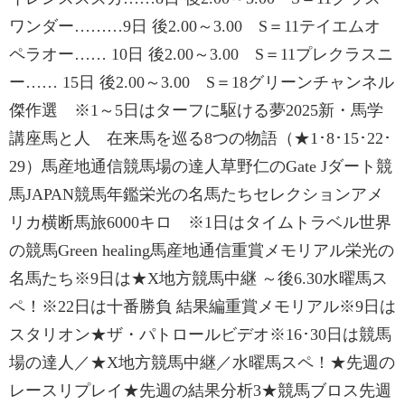
ワンダー………9日 後2.00～3.00 S＝11テイエムオ
ペラオー…… 10日 後2.00～3.00 S＝11プレクラスニ
ー…… 15日 後2.00～3.00 S＝18グリーンチャンネル
傑作選 ※1～5日はターフに駆ける夢2025新・馬学
講座馬と人 在来馬を巡る8つの物語（★1･8･15･22･
29）馬産地通信競馬場の達人草野仁のGate Jダート競
馬JAPAN競馬年鑑栄光の名馬たちセレクションアメ
リカ横断馬旅6000キロ ※1日はタイムトラベル世界
の競馬Green healing馬産地通信重賞メモリアル栄光の
名馬たち※9日は★X地方競馬中継 ～後6.30水曜馬ス
ペ！※22日は十番勝負 結果編重賞メモリアル※9日は
スタリオン★ザ・パトロールビデオ※16･30日は競馬
場の達人／★X地方競馬中継／水曜馬スペ！★先週の
レースリプレイ★先週の結果分析3★競馬ブロス先週