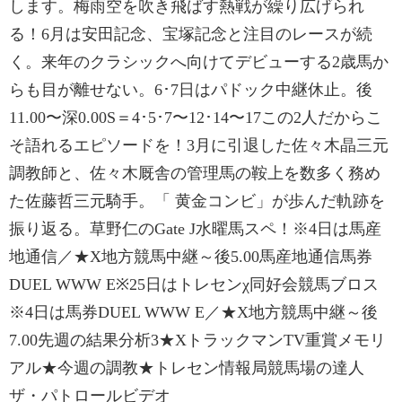
します。梅雨空を吹き飛ばす熱戦が繰り広げられ
る！6月は安田記念、宝塚記念と注目のレースが続
く。来年のクラシックへ向けてデビューする2歳馬か
らも目が離せない。6･7日はパドック中継休止。後
11.00〜深0.00S＝4･5･7〜12･14〜17この2人だからこ
そ語れるエピソードを！3月に引退した佐々木晶三元
調教師と、佐々木厩舎の管理馬の鞍上を数多く務め
た佐藤哲三元騎手。「 黄金コンビ」が歩んだ軌跡を
振り返る。草野仁のGate J水曜馬スペ！※4日は馬産
地通信／★X地方競馬中継～後5.00馬産地通信馬券
DUEL WWW E※25日はトレセンχ同好会競馬ブロス
※4日は馬券DUEL WWW E／★X地方競馬中継～後
7.00先週の結果分析3★XトラックマンTV重賞メモリ
アル★今週の調教★トレセン情報局競馬場の達人
ザ・パトロールビデオ