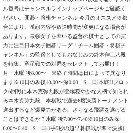
ル番号はチャンネルラインナップページをご確認く
ださい。囲碁・将棋チャンネル 今月のオススメ※都
合により、番組内容や放送時間が変更になる場合が
あります。最強女子を率いる監督の棋士としての実
力に注目日本女子囲碁リーグ「チーム囲碁・将棋チ
ャンネル」の監督としてもおなじみの鈴木伸二八段
を特集。竜星戦での対局をセレクトしてお届け！
月・水曜 後8.00〜 ※終了時間は日によって異なり
ます※10日のみ後10.00〜深0.00 S＝日i本戦Hブロッ
ク6回戦に本木克弥九段が登場穏やかな人柄で知られ
る本木克弥九段。本棋戦で過去6度決勝トーナメント
進出するなど爆発力がある。さらなる飛躍を遂げる
ことはできるか？水曜 後7.00〜7.40※10日のみ深
0.00〜0.40 S＝日i1手5秒の超早碁棋戦が準々決勝に