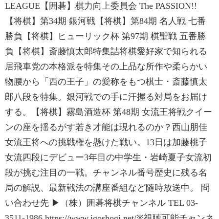
LEAGUE【囲碁】棋力向上委員会 The PASSION!!
【将棋】第34期 銀河戦【将棋】第84期 名人戦 七番
勝負【将棋】ヒューリック杯 第97期 棋聖戦 五番勝
負【将棋】斎藤慎太郎特集詰将棋愛好家で知られる
居飛車党の本格派を特集その上品な所作や柔らかい
物腰から「西の王子」の愛称をもつ棋士・斎藤慎太
郎八段を特集。銀河戦での手に汗握る対局をお届け
する。【将棋】霧島酒造杯 第48期 女流王将戦クイー
ンの座を揺るがす若き才能は現れるのか？西山朋佳
女流王将への挑戦権を懸けた戦い。13日は加藤桃子
女流四段にデビュー3年目の中学生・岩崎夏子女流初
段が挑む注目の一戦。チャンネル番号歴史に残る名
局の解説、最新戦法の講座番組など随時放送中。 問
い合わせ先 ▶（株）囲碁将棋チャンネル TEL 03-
3511-1986 https://www.igoshogi.net/※視聴可能チャンネ