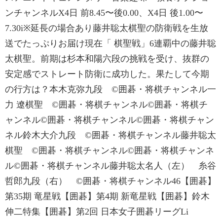
ンチャンネルX4日 前8.45〜後0.00、X4日 後1.00〜
7.30i※延長の場合あり藤井聡太棋聖の防衛戦を生放
送でたっぷりお届け現在「 棋聖戦」6連覇中の藤井聡
太棋聖。前期は杉本和陽六段の挑戦を受け、抜群の
安定感でストレート防衛に成功した。果たして今期
の行方は？本木克弥九段 ©囲碁・将棋チャンネル一
力 遼棋聖 ©囲碁・将棋チャンネル©囲碁・将棋チ
ャンネル©囲碁・将棋チャンネル©囲碁・将棋チャン
ネル鈴木大介九段 ©囲碁・将棋チャンネル藤井聡太
棋聖 ©囲碁・将棋チャンネル©囲碁・将棋チャンネ
ル©囲碁・将棋チャンネル藤井聡太名人（左） 糸谷
哲郎九段（右） ©囲碁・将棋チャンネル46【囲碁】
第35期 竜星戦【囲碁】第4期 新竜星戦【囲碁】鈴木
伸二特集【囲碁】第2回 日本女子囲碁リーグLi