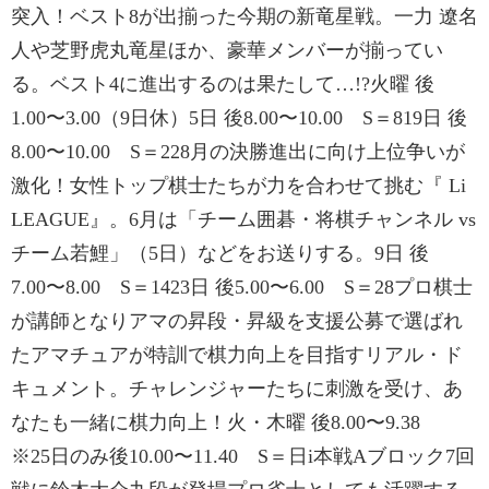
突入！ベスト8が出揃った今期の新竜星戦。一力 遼名
人や芝野虎丸竜星ほか、豪華メンバーが揃ってい
る。ベスト4に進出するのは果たして…!?火曜 後
1.00〜3.00（9日休）5日 後8.00〜10.00 S＝819日 後
8.00〜10.00 S＝228月の決勝進出に向け上位争いが
激化！女性トップ棋士たちが力を合わせて挑む『 Li
LEAGUE』。6月は「チーム囲碁・将棋チャンネル vs
チーム若鯉」（5日）などをお送りする。9日 後
7.00〜8.00 S＝1423日 後5.00〜6.00 S＝28プロ棋士
が講師となりアマの昇段・昇級を支援公募で選ばれ
たアマチュアが特訓で棋力向上を目指すリアル・ド
キュメント。チャレンジャーたちに刺激を受け、あ
なたも一緒に棋力向上！火・木曜 後8.00〜9.38
※25日のみ後10.00〜11.40 S＝日i本戦Aブロック7回