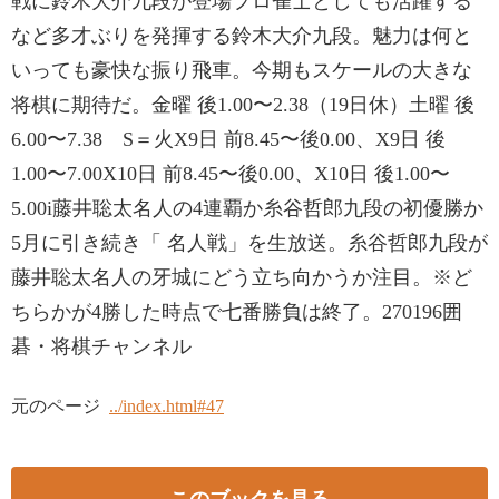
戦に鈴木大介九段が登場プロ雀士としても活躍する
など多才ぶりを発揮する鈴木大介九段。魅力は何と
いっても豪快な振り飛車。今期もスケールの大きな
将棋に期待だ。金曜 後1.00〜2.38（19日休）土曜 後
6.00〜7.38 S＝火X9日 前8.45〜後0.00、X9日 後
1.00〜7.00X10日 前8.45〜後0.00、X10日 後1.00〜
5.00i藤井聡太名人の4連覇か糸谷哲郎九段の初優勝か
5月に引き続き「 名人戦」を生放送。糸谷哲郎九段が
藤井聡太名人の牙城にどう立ち向かうか注目。※ど
ちらかが4勝した時点で七番勝負は終了。270196囲
碁・将棋チャンネル
元のページ
../index.html#47
このブックを見る