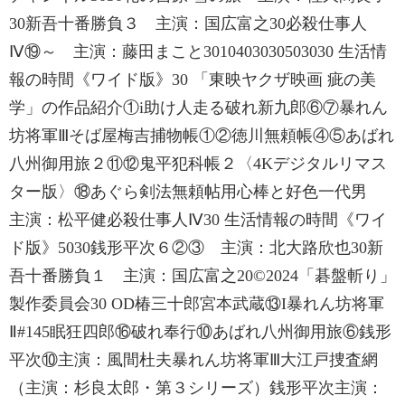
30新吾十番勝負３ 主演：国広富之30必殺仕事人
Ⅳ⑲～ 主演：藤田まこと3010403030503030 生活情
報の時間《ワイド版》30 「東映ヤクザ映画 疵の美
学」の作品紹介①i助け人走る破れ新九郎⑥⑦暴れん
坊将軍Ⅲそば屋梅吉捕物帳①②徳川無頼帳④⑤あばれ
八州御用旅２⑪⑫鬼平犯科帳２〈4Kデジタルリマス
ター版〉⑱あぐら剣法無頼帖用心棒と好色一代男
主演：松平健必殺仕事人Ⅳ30 生活情報の時間《ワイ
ド版》5030銭形平次６②③ 主演：北大路欣也30新
吾十番勝負１ 主演：国広富之20©2024「碁盤斬り」
製作委員会30 OD椿三十郎宮本武蔵⑬I暴れん坊将軍
Ⅱ#145眠狂四郎⑯破れ奉行⑩あばれ八州御用旅⑥銭形
平次⑩主演：風間杜夫暴れん坊将軍Ⅲ大江戸捜査網
（主演：杉良太郎・第３シリーズ）銭形平次主演：