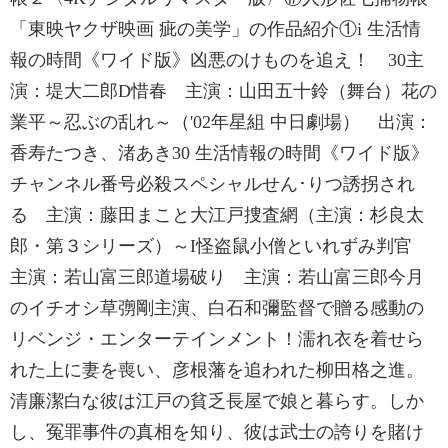
「東映ヤクザ映画 疵の美学」の作品紹介①i 生活情
報の時間《ワイド版》凶悪のけものを追え！ 30主
演：堤大二郎D惜春 主演：山田五十鈴（舞台）花の
業平～忍ぶの乱れ～（'02年星組 中日劇場） 出演：
香寿たつき、渚あき30 生活情報の時間《ワイド版》
チャンネル番号必殺スペシャルせん･りつ誘拐され
る 主演：藤田まこと大江戸捜査網（主演：杉良太
郎・第３シリーズ）～I怪盗鼠小僧といれずみ判官
主演：若山富三郎道場破り 主演：若山富三郎今月
のイチオシ草彅剛主演、白石和彌監督で贈る感動の
リベンジ・エンターテインメント！濡れ衣を着せら
れた上に妻を喪い、彦根藩を追われた柳田格之進。
清廉潔白な彼は江戸の貧乏長屋で娘と暮らす。しか
し、冤罪事件の真相を知り、彼は武士の誇りを賭け