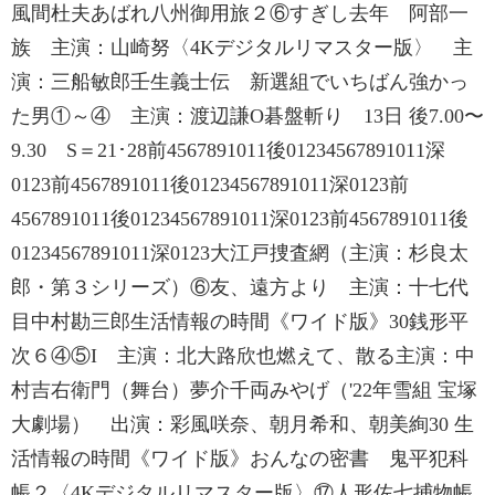
風間杜夫あばれ八州御用旅２⑥すぎし去年 阿部一
族 主演：山崎努〈4Kデジタルリマスター版〉 主
演：三船敏郎壬生義士伝 新選組でいちばん強かっ
た男①～④ 主演：渡辺謙O碁盤斬り 13日 後7.00〜
9.30 S＝21･28前4567891011後01234567891011深
0123前4567891011後01234567891011深0123前
4567891011後01234567891011深0123前4567891011後
01234567891011深0123大江戸捜査網（主演：杉良太
郎・第３シリーズ）⑥友、遠方より 主演：十七代
目中村勘三郎生活情報の時間《ワイド版》30銭形平
次６④⑤I 主演：北大路欣也燃えて、散る主演：中
村吉右衛門（舞台）夢介千両みやげ（'22年雪組 宝塚
大劇場） 出演：彩風咲奈、朝月希和、朝美絢30 生
活情報の時間《ワイド版》おんなの密書 鬼平犯科
帳２〈4Kデジタルリマスター版〉⑰人形佐七捕物帳