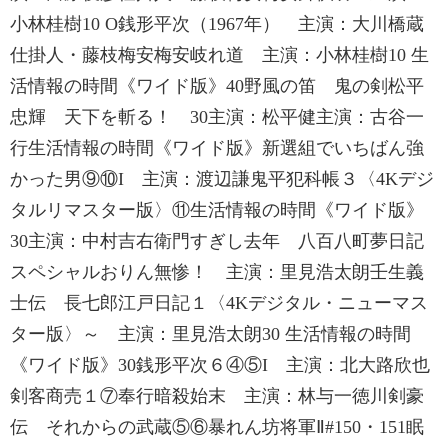
小林桂樹10 O銭形平次（1967年） 主演：大川橋蔵
仕掛人・藤枝梅安梅安岐れ道 主演：小林桂樹10 生
活情報の時間《ワイド版》40野風の笛 鬼の剣松平
忠輝 天下を斬る！ 30主演：松平健主演：古谷一
行生活情報の時間《ワイド版》新選組でいちばん強
かった男⑨⑩I 主演：渡辺謙鬼平犯科帳３〈4Kデジ
タルリマスター版〉⑪生活情報の時間《ワイド版》
30主演：中村吉右衛門すぎし去年 八百八町夢日記
スペシャルおりん無惨！ 主演：里見浩太朗壬生義
士伝 長七郎江戸日記１〈4Kデジタル・ニューマス
ター版〉～ 主演：里見浩太朗30 生活情報の時間
《ワイド版》30銭形平次６④⑤I 主演：北大路欣也
剣客商売１⑦奉行暗殺始末 主演：林与一徳川剣豪
伝 それからの武蔵⑤⑥暴れん坊将軍Ⅱ#150・151眠