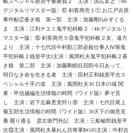
帳スペシャル新吾十番勝負２ 主演：国広富之〈4K
デジタルリマスター版〉⑰ 剣客商売１① お江戸吉原
事件帖②蒼き狼 第一部 主演：加藤剛Dみずぐる
ま 主演：江利チエミ鬼平犯科帳２〈4Kデジタルリ
マスター版〉⑮ 剣客商売５⑨鬼平犯科帳２友、遠方
より 主演：十七代目中村勘三郎必殺仕事人Ⅳ⑭鬼
平犯科帳２銭形平次I主演：風間杜夫鬼平犯科帳２蒼
き狼 第二部 主演：加藤剛眠狂四郎今日あって、
明日なき命を生きる者 主演：田村正和銭形平次ス
ペシャル十手の道 主演：風間杜夫30 日本の城 関
東・甲信越編生活情報の時間《ワイド版》夢ぞ見
し 主演：岩下志麻悪党狩り⑧ 主演：七代目尾上
菊五郎生活情報の時間《ワイド版》30天下の御意見
番 罷り通る 彦左衛門外記 主演：三船敏郎銭形平
次⑬主演：風間杜夫暴れん坊将軍Ⅱ#185主演：中村吉