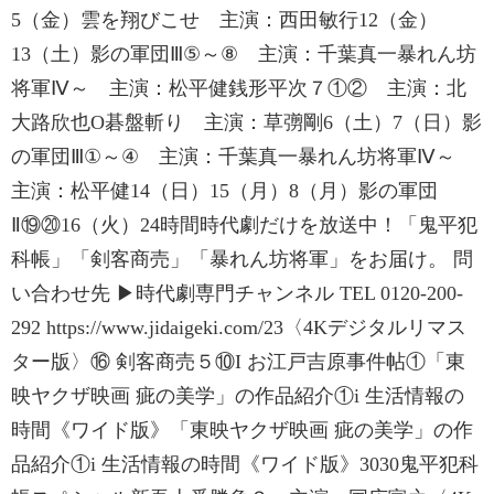
5（金）雲を翔びこせ 主演：西田敏行12（金）
13（土）影の軍団Ⅲ⑤～⑧ 主演：千葉真一暴れん坊
将軍Ⅳ～ 主演：松平健銭形平次７①② 主演：北
大路欣也O碁盤斬り 主演：草彅剛6（土）7（日）影
の軍団Ⅲ①～④ 主演：千葉真一暴れん坊将軍Ⅳ～
主演：松平健14（日）15（月）8（月）影の軍団
Ⅱ⑲⑳16（火）24時間時代劇だけを放送中！「鬼平犯
科帳」「剣客商売」「暴れん坊将軍」をお届け。 問
い合わせ先 ▶時代劇専門チャンネル TEL 0120-200-
292 https://www.jidaigeki.com/23〈4Kデジタルリマス
ター版〉⑯ 剣客商売５⑩I お江戸吉原事件帖①「東
映ヤクザ映画 疵の美学」の作品紹介①i 生活情報の
時間《ワイド版》「東映ヤクザ映画 疵の美学」の作
品紹介①i 生活情報の時間《ワイド版》3030鬼平犯科