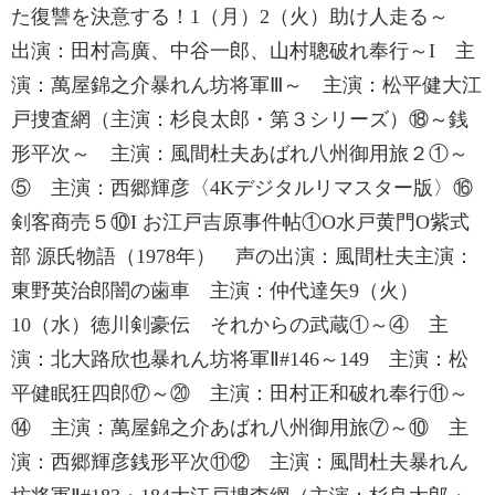
た復讐を決意する！1（月）2（火）助け人走る～
出演：田村高廣、中谷一郎、山村聰破れ奉行～I 主
演：萬屋錦之介暴れん坊将軍Ⅲ～ 主演：松平健大江
戸捜査網（主演：杉良太郎・第３シリーズ）⑱～銭
形平次～ 主演：風間杜夫あばれ八州御用旅２①～
⑤ 主演：西郷輝彦〈4Kデジタルリマスター版〉⑯
剣客商売５⑩I お江戸吉原事件帖①O水戸黄門O紫式
部 源氏物語（1978年） 声の出演：風間杜夫主演：
東野英治郎闇の歯車 主演：仲代達矢9（火）
10（水）徳川剣豪伝 それからの武蔵①～④ 主
演：北大路欣也暴れん坊将軍Ⅱ#146～149 主演：松
平健眠狂四郎⑰～⑳ 主演：田村正和破れ奉行⑪～
⑭ 主演：萬屋錦之介あばれ八州御用旅⑦～⑩ 主
演：西郷輝彦銭形平次⑪⑫ 主演：風間杜夫暴れん