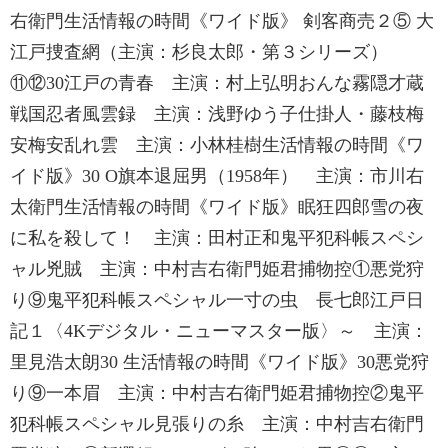
右衛門生活情報の時間《ワイド版》 剣客商売２⑤ 大
江戸捜査網（主演：杉良太郎・第３シリーズ）
⑪⑫30江戸の青春 主演：村上弘明おんな霧隠才蔵
戦国忍者風雲録 主演：浅野ゆう子仕掛人・藤枝梅
安梅安乱れ雲 主演：小林桂樹生活情報の時間《ワ
イド版》30 O旗本退屈男（1958年） 主演：市川右
太衛門生活情報の時間《ワイド版》眠狂四郎雪の夜
に私を殺して！ 主演：田村正和鬼平犯科帳スペシ
ャル兇賊 主演：中村吉右衛門姫君捕物控①悪党狩
り⑨鬼平犯科帳スペシャル一寸の虫 長七郎江戸日
記１〈4Kデジタル・ニューマスター版〉～ 主演：
里見浩太朗30 生活情報の時間《ワイド版》30悪党狩
り⑨一本眉 主演：中村吉右衛門姫君捕物控②鬼平
犯科帳スペシャル見張りの糸 主演：中村吉右衛門