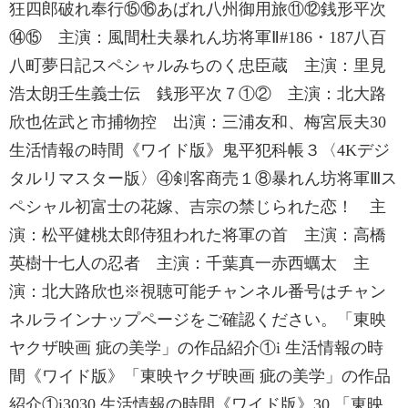
狂四郎破れ奉行⑮⑯あばれ八州御用旅⑪⑫銭形平次
⑭⑮ 主演：風間杜夫暴れん坊将軍Ⅱ#186・187八百
八町夢日記スペシャルみちのく忠臣蔵 主演：里見
浩太朗壬生義士伝 銭形平次７①② 主演：北大路
欣也佐武と市捕物控 出演：三浦友和、梅宮辰夫30
生活情報の時間《ワイド版》鬼平犯科帳３〈4Kデジ
タルリマスター版〉④剣客商売１⑧暴れん坊将軍Ⅲス
ペシャル初富士の花嫁、吉宗の禁じられた恋！ 主
演：松平健桃太郎侍狙われた将軍の首 主演：高橋
英樹十七人の忍者 主演：千葉真一赤西蠣太 主
演：北大路欣也※視聴可能チャンネル番号はチャン
ネルラインナップページをご確認ください。「東映
ヤクザ映画 疵の美学」の作品紹介①i 生活情報の時
間《ワイド版》「東映ヤクザ映画 疵の美学」の作品
紹介①i3030 生活情報の時間《ワイド版》30 「東映