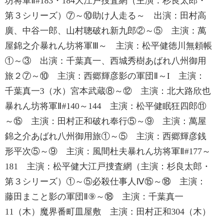
坊将軍Ⅱ#183・184大江戸捜査網（主演：杉良太郎・
第３シリーズ）⑦～⑩助け人走る～ 出演：田村高
廣、中谷一郎、山村聰破れ新九郎②～⑤ 主演：萬
屋錦之介暴れん坊将軍Ⅲ～ 主演：松平健徳川無頼帳
①～③ 出演：千葉真一、西城秀樹あばれ八州御用
旅２⑦～⑩ 主演：西郷輝彦影の軍団Ⅱ～I 主演：
千葉真一3（水）宮本武蔵⑧～⑫ 主演：北大路欣也
暴れん坊将軍Ⅱ#140～144 主演：松平健眠狂四郎⑪
～⑮ 主演：田村正和破れ奉行⑤～⑨ 主演：萬屋
錦之介あばれ八州御用旅①～⑤ 主演：西郷輝彦銭
形平次⑤～⑨ 主演：風間杜夫暴れん坊将軍Ⅱ#177～
181 主演：松平健大江戸捜査網（主演：杉良太郎・
第３シリーズ）①～⑤必殺仕事人Ⅳ⑮～⑱ 主演：
藤田まこと影の軍団Ⅱ⑨～⑱ 主演：千葉真一
11（木）魔界番町皿屋敷 主演：田村正和304（木）