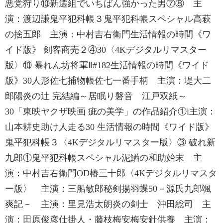
悪党狩り⑩新選組でいちばん強かった男⑦⑧ 主
演：渡辺謙鬼平犯科帳３鬼平犯科帳スペシャル高萩
の捨五郎 主演：中村吉右衛門生活情報の時間《ワ
イド版》 剣客商売２④30〈4Kデジタルリマスター
版〉⑩ 暴れん坊将軍Ⅱ#182生活情報の時間《ワイド
版》30人形佐七捕物帳佐七一番手柄 主演：堤大二
郎陽炎の辻 完結編～居眠り磐音 江戸双紙～
30「東映ヤクザ映画 疵の美学」の作品紹介①i主演：
山本耕史助け人走る30 生活情報の時間《ワイド版》
鬼平犯科帳３〈4Kデジタルリマスター版〉③ 破れ新
九郎①鬼平犯科帳スペシャル泥鰌の和助始末 主
演：中村吉右衛門OD椿三十郎〈4Kデジタルリマスタ
ー版〉 主演：三船敏郎秘剣揚羽蝶50－源氏九郎颯
爽記－ 主演：里見浩太朗炎の剣士 沖田総司 主
演：田原俊彦仕掛人・藤枝梅安梅安針供養 主演：